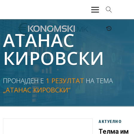
АКТУЕЛНО
АТАНАС
ЕКОНОМИЈА
КИРОВСКИ
ФИНАНСИИ
БАНКАРСТВО
ПРОНАЈДЕН Е
1 РЕЗУЛТАТ
НА ТЕМА
„АТАНАС КИРОВСКИ“
ЖИВОТ
МОЗАИК
АКТУЕЛНО
Телма им