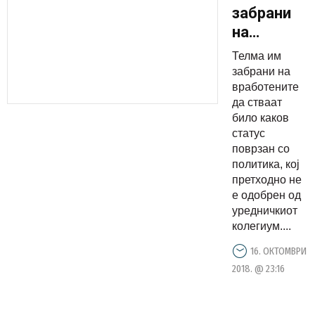
забрани
на
вработени
Телма им
да
забрани на
објавуваат
вработените
да стваат
фејсбук
било каков
статуси?!
статус
поврзан со
политика, кој
претходно не
е одобрен од
уредничкиот
колегиум....
16. ОКТОМВРИ
2018. @ 23:16