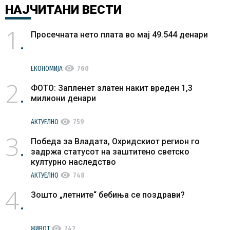
НАЈЧИТАНИ
ВЕСТИ
1
Просечната нето плата во мај 49.544 денари
visibility
ЕКОНОМИЈА
760
2
ФОТО: Запленет златен накит вреден 1,3
милиони денари
visibility
АКТУЕЛНО
759
3
Победа за Владата, Охридскиот регион го
задржа статусот на заштитено светско
културно наследство
visibility
АКТУЕЛНО
748
4
Зошто „летните“ бебиња се поздрави?
visibility
ЖИВОТ
742