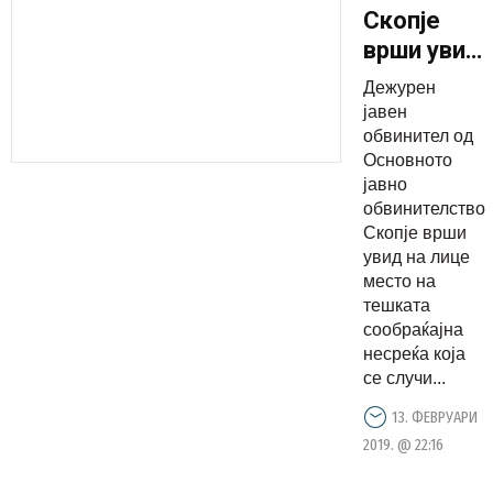
Скопје
врши увид
на
Дежурен
местото
јавен
на
обвинител од
Основното
несреќата
јавно
обвинителство
Скопје врши
увид на лице
место на
тешката
сообраќајна
несреќа која
се случи...
13. ФЕВРУАРИ
2019. @ 22:16