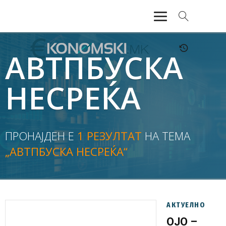
АКТУЕЛНО
АВТПБУСКА
ЕКОНОМИЈА
НЕСРЕЌА
ФИНАНСИИ
БАНКАРСТВО
ПРОНАЈДЕН Е
1 РЕЗУЛТАТ
НА ТЕМА
„АВТПБУСКА НЕСРЕЌА“
ЖИВОТ
МОЗАИК
АКТУЕЛНО
ОЈО –