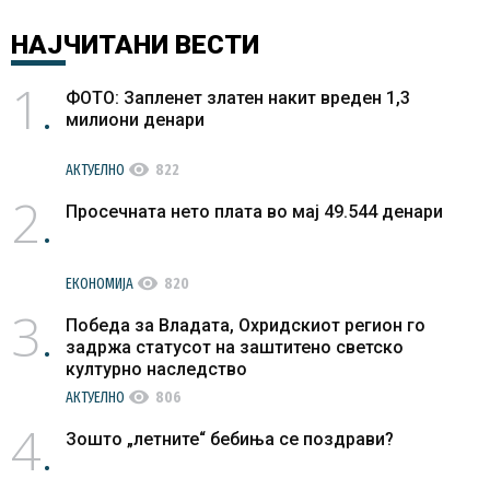
НАЈЧИТАНИ
ВЕСТИ
1
ФОТО: Запленет златен накит вреден 1,3
милиони денари
visibility
АКТУЕЛНО
822
2
Просечната нето плата во мај 49.544 денари
visibility
ЕКОНОМИЈА
820
3
Победа за Владата, Охридскиот регион го
задржа статусот на заштитено светско
културно наследство
visibility
АКТУЕЛНО
806
4
Зошто „летните“ бебиња се поздрави?