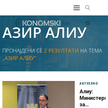
АКТУЕЛНО
АЗИР АЛИУ
ЕКОНОМИЈА
ФИНАНСИИ
ПРОНАЈДЕНИ СЕ
2 РЕЗУЛТАТИ
НА ТЕМА
„АЗИР АЛИУ“
БАНКАРСТВО
ЖИВОТ
МОЗАИК
АКТУЕЛНО
Алиу:
Министерс
за