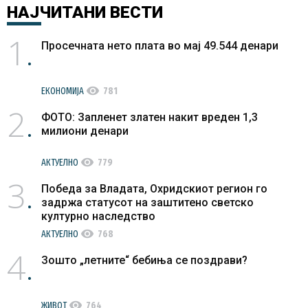
НАЈЧИТАНИ
ВЕСТИ
1
Просечната нето плата во мај 49.544 денари
visibility
ЕКОНОМИЈА
781
2
ФОТО: Запленет златен накит вреден 1,3
милиони денари
visibility
АКТУЕЛНО
779
3
Победа за Владата, Охридскиот регион го
задржа статусот на заштитено светско
културно наследство
visibility
АКТУЕЛНО
768
4
Зошто „летните“ бебиња се поздрави?
visibility
ЖИВОТ
764