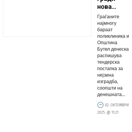
нова
поликлини
Граѓаните
во Бутел,
најмногу
општината
бараат
поликлиника и
денеска
Општина
распишува
Бутел денеска
тендерска
распишува
постапка
тендерска
постапка за
нејзина
изградба,
соопшти на
денешната...
02. ОКТОМВРИ
2025. @ 11:21