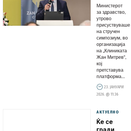
здравство
Министерот
останува
за здравство,
посветено
утрово
присуствуваше
на
на стручен
следење
симпозиум, во
на
организација
најсоврем
на „Клиниката
Жан Митрев“,
пристапи
кој
во
претставува
развојот
платформа...
на
23. ЈАНУАРИ
кардиовас
2026. @ 11:36
медицина
АКТУЕЛНО
Ќе се
гради