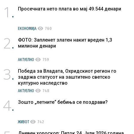
1
Просечната нето плата во мај 49.544 денари
visibility
ЕКОНОМИЈА
760
2
ФОТО: Запленет златен накит вреден 1,3
милиони денари
visibility
АКТУЕЛНО
759
3
Победа за Владата, Охридскиот регион го
задржа статусот на заштитено светско
културно наследство
visibility
АКТУЕЛНО
748
4
Зошто „летните“ бебиња се поздрави?
visibility
ЖИВОТ
742
Дневен хороскоп: Петок 24. Јули 2026 година