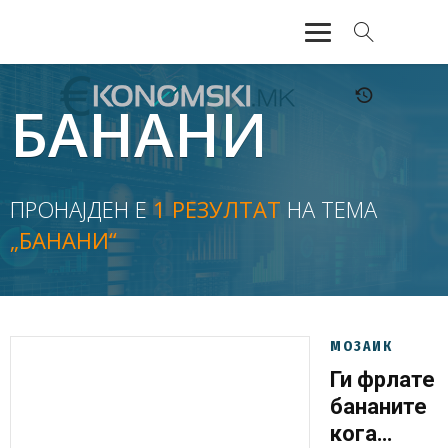
АКТУЕЛНО
БАНАНИ
ЕКОНОМИЈА
ФИНАНСИИ
ПРОНАЈДЕН Е
1 РЕЗУЛТАТ
НА ТЕМА
„БАНАНИ“
БАНКАРСТВО
ЖИВОТ
МОЗАИК
МОЗАИК
Ги фрлате
бананите
кога