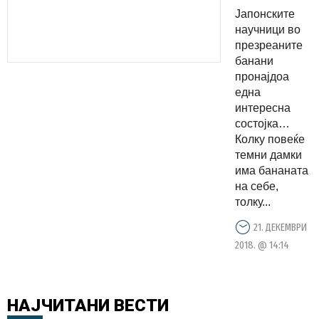
потемнува
Јапонските
Правите
научници во
голема
презреаните
банани
грешка!
пронајдоа
една
интересна
состојка…
Колку повеќе
темни дамки
има бананата
на себе,
толку...
21. ДЕКЕМВРИ
2018. @ 14:14
НАЈЧИТАНИ
ВЕСТИ