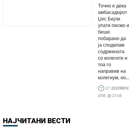
најмногу
Точно е дека
за
амбасадорот
соработка
Џес Бејли
упати писмо и
со
беше
амбасада,
побарано да
за
ја споделам
владеење
содржината
со колегите и
на
тоа го
правото,
направив на
утре ќе го
колегиум, но...
објавам
27. ДЕКЕМВРИ
2018. @ 23:48
НАЈЧИТАНИ
ВЕСТИ