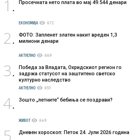
1
Просечната нето плата во мај 49.544 денари
visibility
ЕКОНОМИЈА
672
2
ФОТО: Запленет златен накит вреден 1,3
милиони денари
visibility
АКТУЕЛНО
669
3
Победа за Владата, Охридскиот регион го
задржа статусот на заштитено светско
културно наследство
visibility
АКТУЕЛНО
651
4
Зошто „летните“ бебиња се поздрави?
visibility
ЖИВОТ
649
5
Дневен хороскоп: Петок 24. Јули 2026 година