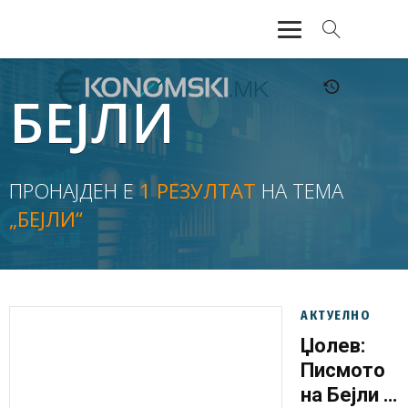
АКТУЕЛНО
БЕЈЛИ
ЕКОНОМИЈА
ФИНАНСИИ
ПРОНАЈДЕН Е
1 РЕЗУЛТАТ
НА ТЕМА
„БЕЈЛИ“
БАНКАРСТВО
ЖИВОТ
МОЗАИК
АКТУЕЛНО
Џолев:
Писмото
на Бејли е