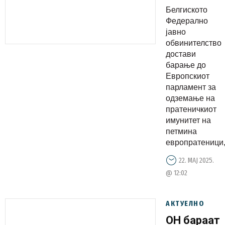
одземање
Белгиското
на
Федерално
имунитето
јавно
обвинителство
на
достави
петмина
барање до
европрате
Европскиот
во врска
парламент за
одземање на
со
пратеничкиот
случајот
имунитет на
„Хуавеј“
петмина
европратеници,.
22. МАЈ 2025.
@ 12:02
АКТУЕЛНО
ОН бараат