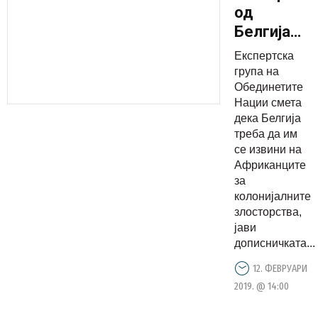
од
Белгија
да се
Експертска
извини за
група на
колонијал
Обединетите
Нации смета
минато
дека Белгија
треба да им
се извини на
Африканците
за
колонијалните
злосторства,
јави
дописничката...
12. ФЕВРУАРИ
2019. @ 14:00