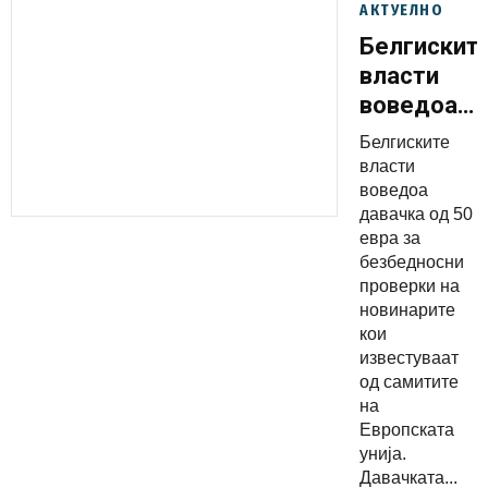
АКТУЕЛНО
Белгискит
власти
воведоа
давачка
Белгиските
од 50
власти
евра за
воведоа
давачка од 50
безбеднос
евра за
проверки
безбедносни
на
проверки на
новинарит
новинарите
кои
известуваат
од самитите
на
Европската
унија.
Давачката...