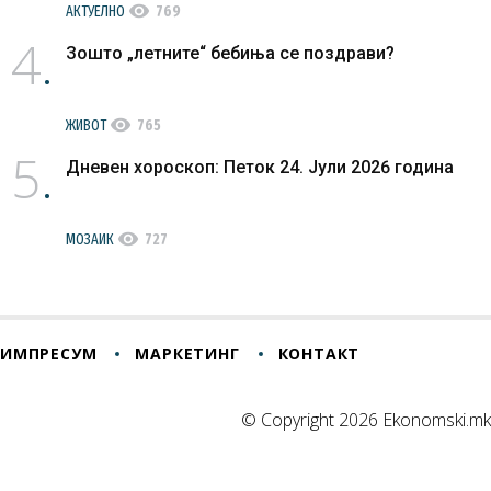
visibility
АКТУЕЛНО
769
4
Зошто „летните“ бебиња се поздрави?
visibility
ЖИВОТ
765
5
Дневен хороскоп: Петок 24. Јули 2026 година
visibility
МОЗАИК
727
ИМПРЕСУМ
МАРКЕТИНГ
КОНТАКТ
© Copyright 2026 Ekonomski.mk