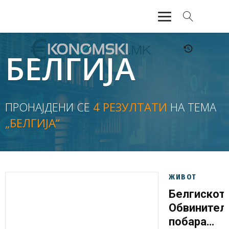
АКТУЕЛНО
БЕЛГИЈА
ЕКОНОМИЈА
ФИНАНСИИ
ПРОНАЈДЕНИ СЕ
4 РЕЗУЛТАТИ
НА ТЕМА
„БЕЛГИЈА“
БАНКАРСТВО
ЖИВОТ
МОЗАИК
ЖИВОТ
Белгискот
Обвинител
побара