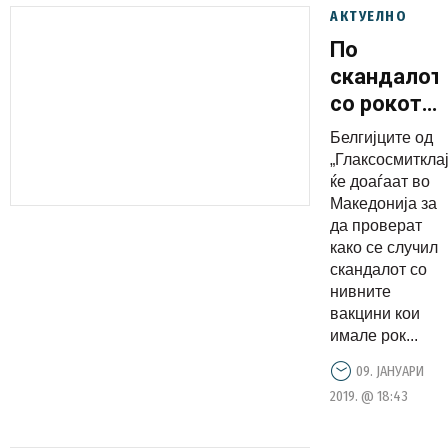
АКТУЕЛНО
По
скандалот
со рокот
на
Белгиjците од
траење:
„Глаксосмитклај
Белгијците
ќе доаѓаат во
Македонија за
доаѓаат
да проверат
да прават
како се случил
контрола
скандалот со
на
нивните
вакцини кои
нивните
имале рок...
вакцини
во
09. ЈАНУАРИ
2019. @ 18:43
Македониј