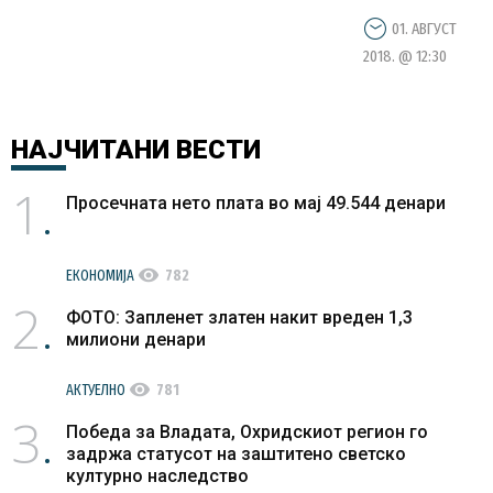
01. АВГУСТ
2018. @ 12:30
НАЈЧИТАНИ
ВЕСТИ
1
Просечната нето плата во мај 49.544 денари
visibility
ЕКОНОМИЈА
782
2
ФОТО: Запленет златен накит вреден 1,3
милиони денари
visibility
АКТУЕЛНО
781
3
Победа за Владата, Охридскиот регион го
задржа статусот на заштитено светско
културно наследство