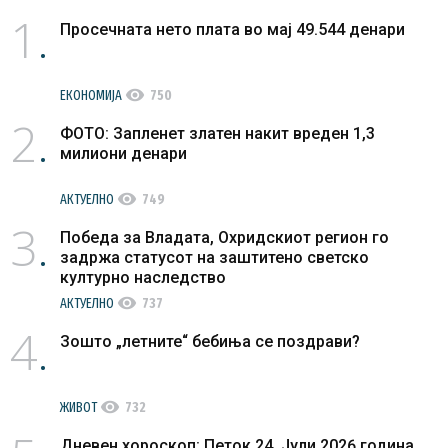
1
Просечната нето плата во мај 49.544 денари
visibility
ЕКОНОМИЈА
750
2
ФОТО: Запленет златен накит вреден 1,3
милиони денари
visibility
АКТУЕЛНО
749
3
Победа за Владата, Охридскиот регион го
задржа статусот на заштитено светско
културно наследство
visibility
АКТУЕЛНО
737
4
Зошто „летните“ бебиња се поздрави?
visibility
ЖИВОТ
732
Дневен хороскоп: Петок 24. Јули 2026 година