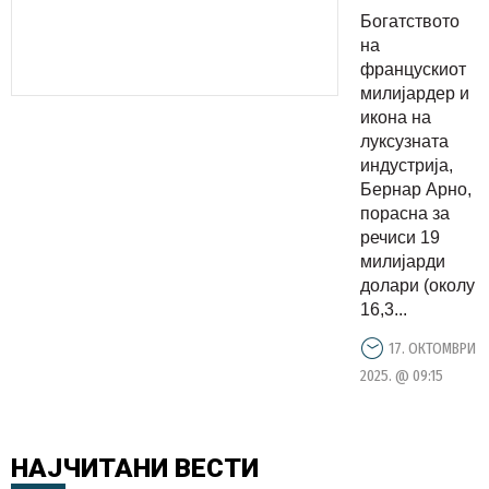
Vuitton
Богатството
порасна
на
за 19
францускиот
милијардер и
милијарди
икона на
долари за
луксузната
еден ден
индустрија,
Бернар Арно,
порасна за
речиси 19
милијарди
долари (околу
16,3...
17. ОКТОМВРИ
2025. @ 09:15
НАЈЧИТАНИ
ВЕСТИ