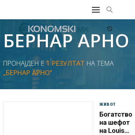
АКТУЕЛНО
БЕРНАР АРНО
ЕКОНОМИЈА
ФИНАНСИИ
ПРОНАЈДЕН Е
1 РЕЗУЛТАТ
НА ТЕМА
„БЕРНАР АРНО“
БАНКАРСТВО
ЖИВОТ
МОЗАИК
ЖИВОТ
Богатство
на шефот
на Louis