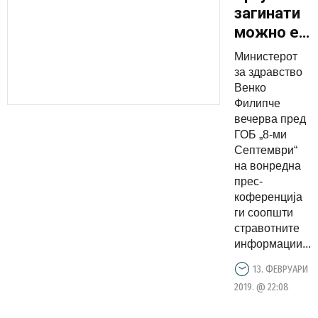
загинати
можно е
да се
Министерот
искачи на
за здравство
17, уште
Венко
Филипче
четворица
вечерва пред
се борат
ГОБ „8-ми
за живот
Септември“
на вонредна
прес-
коференција
ги соопшти
стравотните
информации...
13. ФЕВРУАРИ
2019. @ 22:08