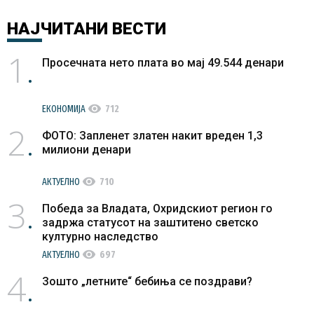
НАЈЧИТАНИ
ВЕСТИ
1
Просечната нето плата во мај 49.544 денари
visibility
ЕКОНОМИЈА
712
2
ФОТО: Запленет златен накит вреден 1,3
милиони денари
visibility
АКТУЕЛНО
710
3
Победа за Владата, Охридскиот регион го
задржа статусот на заштитено светско
културно наследство
visibility
АКТУЕЛНО
697
4
Зошто „летните“ бебиња се поздрави?