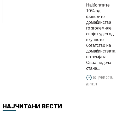
10%
Најбогатите
поседуваа
10% од
50% од
финските
домаќинства
богатство
го зголемиле
својот удел од
вкупното
богатство на
домаќинствата
во земјата.
Оваа недела
стана...
07. ЈУНИ 2018.
@ 11:31
НАЈЧИТАНИ
ВЕСТИ