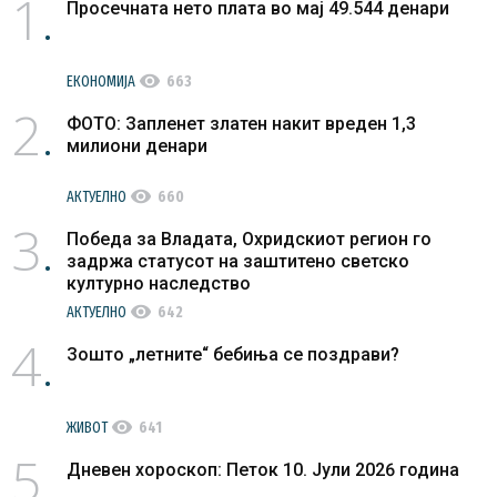
1
Просечната нето плата во мај 49.544 денари
visibility
ЕКОНОМИЈА
663
2
ФОТО: Запленет златен накит вреден 1,3
милиони денари
visibility
АКТУЕЛНО
660
3
Победа за Владата, Охридскиот регион го
задржа статусот на заштитено светско
културно наследство
visibility
АКТУЕЛНО
642
4
Зошто „летните“ бебиња се поздрави?
visibility
ЖИВОТ
641
5
Дневен хороскоп: Петок 10. Јули 2026 година