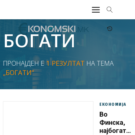
АКТУЕЛНО
БОГАТИ
ЕКОНОМИЈА
ФИНАНСИИ
ПРОНАЈДЕН Е
1 РЕЗУЛТАТ
НА ТЕМА
„БОГАТИ“
БАНКАРСТВО
ЖИВОТ
МОЗАИК
ЕКОНОМИЈА
Во
Финска,
најбогатит