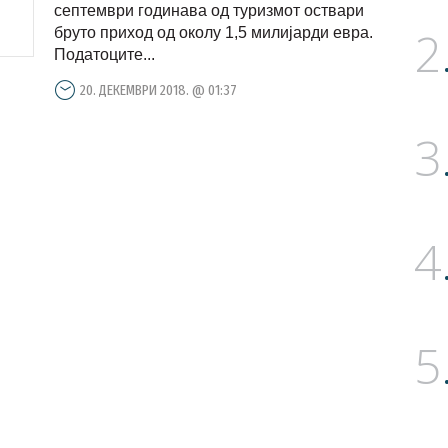
септември годинава од туризмот оствари
2
бруто приход од околу 1,5 милијарди евра.
Податоците...
20. ДЕКЕМВРИ 2018. @ 01:37
3
4
5