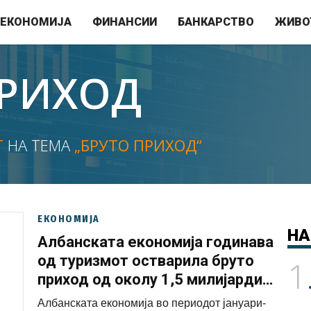
ЕКОНОМИЈА
ФИНАНСИИ
БАНКАРСТВО
ЖИВО
ПРИХОД
Т
НА ТЕМА
„БРУТО ПРИХОД“
ЕКОНОМИЈА
НА
Албанската економија годинава
од туризмот остварила бруто
1
приход од околу 1,5 милијарди
евра
Албанската економија во периодот јануари-