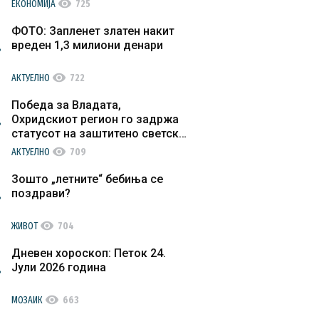
visibility
ЕКОНОМИЈА
725
ФОТО: Запленет златен накит
вреден 1,3 милиони денари
visibility
АКТУЕЛНО
722
Победа за Владата,
Охридскиот регион го задржа
статусот на заштитено светско
културно наследство
visibility
АКТУЕЛНО
709
Зошто „летните“ бебиња се
поздрави?
visibility
ЖИВОТ
704
Дневен хороскоп: Петок 24.
Јули 2026 година
visibility
МОЗАИК
663