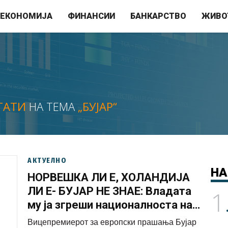
ЕКОНОМИЈА
ФИНАНСИИ
БАНКАРСТВО
ЖИВО
ТАТИ
НА ТЕМА
„БУЈАР“
АКТУЕЛНО
НА
НОРВЕШКА ЛИ Е, ХОЛАНДИЈА
ЛИ Е- БУЈАР НЕ ЗНАЕ: Владата
1
му ја згреши националноста на
норвешкиот државен секретар
Вицепремиерот за европски прашања Бујар