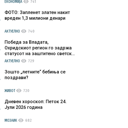
visibility
ЕКОНОМИЈА
741
ФОТО: Запленет златен накит
вреден 1,3 милиони денари
visibility
АКТУЕЛНО
740
Победа за Владата,
Охридскиот регион го задржа
статусот на заштитено светско
културно наследство
visibility
АКТУЕЛНО
729
Зошто „летните“ бебиња се
поздрави?
visibility
ЖИВОТ
720
Дневен хороскоп: Петок 24.
Јули 2026 година
visibility
МОЗАИК
682