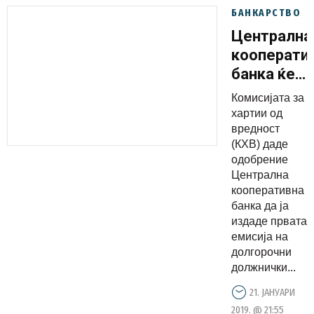
БАНКАРСТВО
Централна
кооперати
банка ќе
емитува
Комисијата за
долгорочн
хартии од
должничк
вредност
(КХВ) даде
конвертиб
одобрение
обврзници
Централна
кооперативна
банка да ја
издаде првата
емисија на
долгорочни
должнички...
21. ЈАНУАРИ
2019. @ 21:55