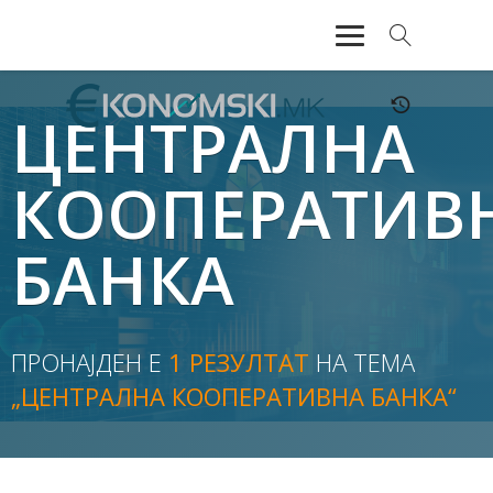
АКТУЕЛНО
ЦЕНТРАЛНА
ЕКОНОМИЈА
КООПЕРАТИВ
ФИНАНСИИ
БАНКА
БАНКАРСТВО
ЖИВОТ
ПРОНАЈДЕН Е
1 РЕЗУЛТАТ
НА ТЕМА
МОЗАИК
„ЦЕНТРАЛНА КООПЕРАТИВНА БАНКА“