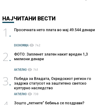
НАЈЧИТАНИ
ВЕСТИ
1
Просечната нето плата во мај 49.544 денари
visibility
ЕКОНОМИЈА
742
2
ФОТО: Запленет златен накит вреден 1,3
милиони денари
visibility
АКТУЕЛНО
741
3
Победа за Владата, Охридскиот регион го
задржа статусот на заштитено светско
културно наследство
visibility
АКТУЕЛНО
730
Зошто „летните“ бебиња се поздрави?