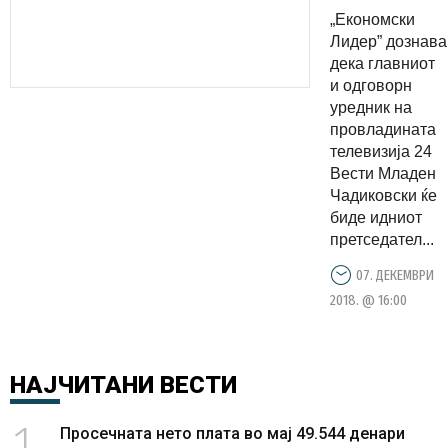
Младен
„Економски
Чадиковск
Лидер” дознава
за
дека главниот
и одговорн
претседат
уредник на
на ЗНМ
провладината
телевизија 24
Вести Младен
Чадиковски ќе
биде идниот
претседател...
07. ДЕКЕМВРИ
2018. @ 16:00
НАЈЧИТАНИ
ВЕСТИ
1
Просечната нето плата во мај 49.544 денари