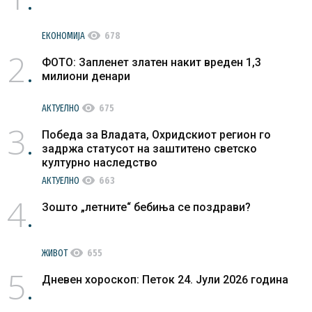
visibility
ЕКОНОМИЈА
678
2
ФОТО: Запленет златен накит вреден 1,3
милиони денари
visibility
АКТУЕЛНО
675
3
Победа за Владата, Охридскиот регион го
задржа статусот на заштитено светско
културно наследство
visibility
АКТУЕЛНО
663
4
Зошто „летните“ бебиња се поздрави?
visibility
ЖИВОТ
655
5
Дневен хороскоп: Петок 24. Јули 2026 година