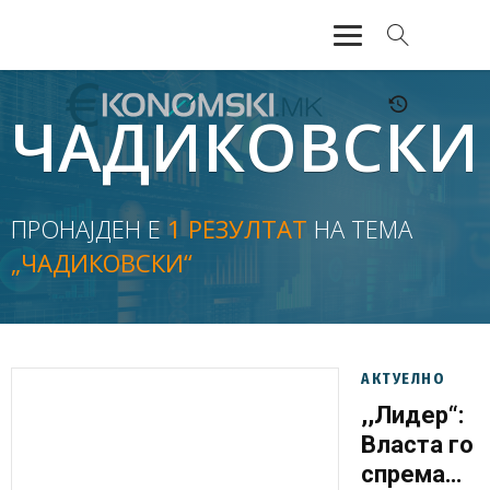
АКТУЕЛНО
ЧАДИКОВСКИ
ЕКОНОМИЈА
ФИНАНСИИ
ПРОНАЈДЕН Е
1 РЕЗУЛТАТ
НА ТЕМА
„ЧАДИКОВСКИ“
БАНКАРСТВО
ЖИВОТ
МОЗАИК
АКТУЕЛНО
,,Лидер“:
Власта го
спрема