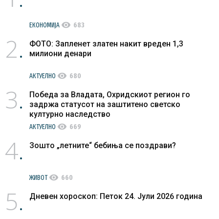
visibility
ЕКОНОМИЈА
683
2
ФОТО: Запленет златен накит вреден 1,3
милиони денари
visibility
АКТУЕЛНО
680
3
Победа за Владата, Охридскиот регион го
задржа статусот на заштитено светско
културно наследство
visibility
АКТУЕЛНО
669
4
Зошто „летните“ бебиња се поздрави?
visibility
ЖИВОТ
660
5
Дневен хороскоп: Петок 24. Јули 2026 година