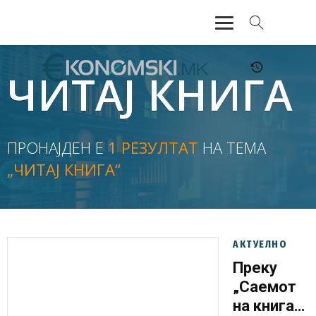
АКТУЕЛНО
ЧИТАЈ КНИГА
ЕКОНОМИЈА
ФИНАНСИИ
ПРОНАЈДЕН Е
1 РЕЗУЛТАТ
НА ТЕМА
„ЧИТАЈ КНИГА“
БАНКАРСТВО
ЖИВОТ
МОЗАИК
АКТУЕЛНО
Преку
„Саемот
на книга“