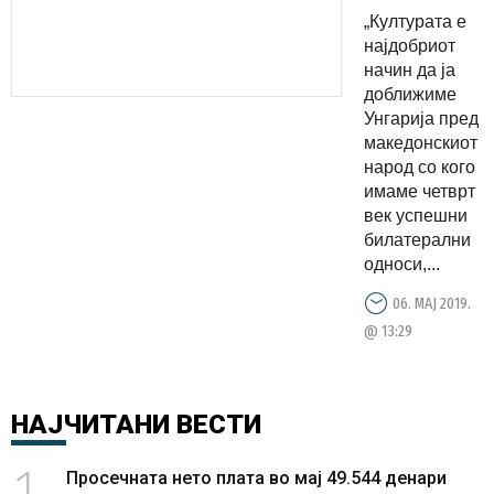
Унгарија
„Културата е
ќе ја
најдобриот
потврди
начин да ја
доближиме
успешната
Унгарија пред
соработка
македонскиот
со
народ со кого
Македониј
имаме четврт
век успешни
билатерални
односи,...
06. МАЈ 2019.
@ 13:29
НАЈЧИТАНИ
ВЕСТИ
1
Просечната нето плата во мај 49.544 денари