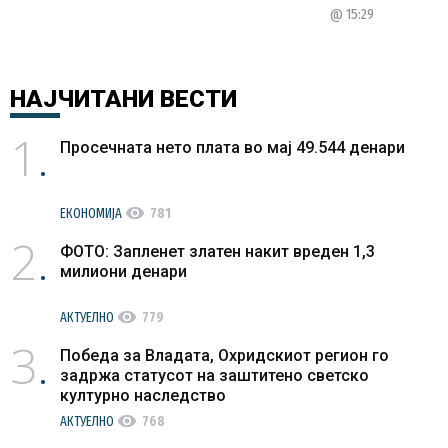
@ 15:29
НАЈЧИТАНИ
ВЕСТИ
1
Просечната нето плата во мај 49.544 денари
visibility
ЕКОНОМИЈА
781
2
ФОТО: Запленет златен накит вреден 1,3
милиони денари
visibility
АКТУЕЛНО
779
3
Победа за Владата, Охридскиот регион го
задржа статусот на заштитено светско
културно наследство
visibility
АКТУЕЛНО
768