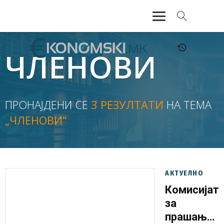
АКТУЕЛНО
ЧЛЕНОВИ
ЕКОНОМИЈА
ФИНАНСИИ
ПРОНАЈДЕНИ СЕ
3 РЕЗУЛТАТИ
НА ТЕМА
„ЧЛЕНОВИ“
БАНКАРСТВО
ЖИВОТ
МОЗАИК
АКТУЕЛНО
Комисијат
за
прашања