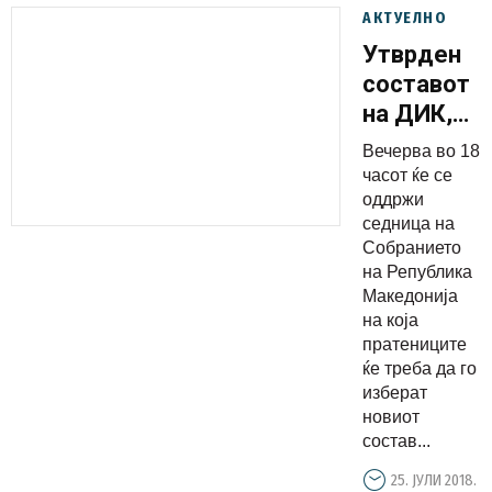
АКТУЕЛНО
Утврден
составот
на ДИК,
седница
Вечерва во 18
на
часот ќе се
Собраниет
оддржи
седница на
во 18
Собранието
часот
на Република
Македонија
на која
пратениците
ќе треба да го
изберат
новиот
состав...
25. ЈУЛИ 2018.