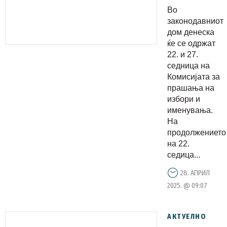
на избори
Во
и
законодавниот
именувањ
дом денеска
ќе се одржат
ќе
22. и 27.
предложи
седница на
членови
Комисијата за
на
прашања на
избори и
Програмск
именувања.
совет на
На
МРТВ
продолжението
на 22.
седица...
28. АПРИЛ
2025. @ 09:07
АКТУЕЛНО