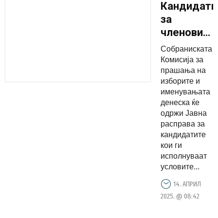
Кандидати
за
членови
на
Собраниската
Програмск
Комисија за
совет на
прашања на
изборите и
МРТ ќе се
именувањата
претстава
денеска ќе
пред
одржи Јавна
Комисијат
расправа за
кандидатите
за
кои ги
прашања
исполнуваат
на избори
условите...
и
14. АПРИЛ
именувањ
2025. @ 08:42