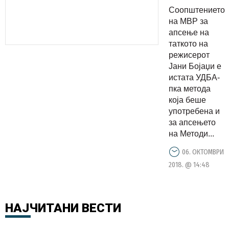
постариот
Соопштението
е истата
на МВР за
УДБА-
апсење на
таткото на
шка
режисерот
метода
Јани Бојаџи е
која беше
истата УДБА-
употребен
пка метода
која беше
и за
употребена и
апсењето
за апсењето
на Ченто
на Методи...
06. ОКТОМВРИ
2018. @ 14:48
НАЈЧИТАНИ
ВЕСТИ