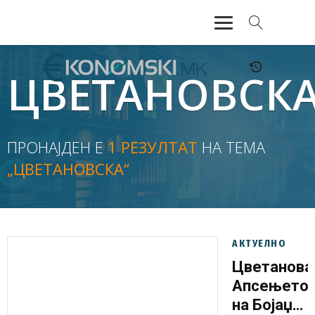
АКТУЕЛНО
ЦВЕТАНОВСК
ЕКОНОМИЈА
ФИНАНСИИ
ПРОНАЈДЕН Е
1 РЕЗУЛТАТ
НА ТЕМА
„ЦВЕТАНОВСКА“
БАНКАРСТВО
ЖИВОТ
МОЗАИК
АКТУЕЛНО
Цветанова
Апсењето
на Бојаџи