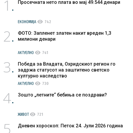
1
Просечната нето плата во мај 49.544 денари
visibility
ЕКОНОМИЈА
742
2
ФОТО: Запленет златен накит вреден 1,3
милиони денари
visibility
АКТУЕЛНО
741
3
Победа за Владата, Охридскиот регион го
задржа статусот на заштитено светско
културно наследство
visibility
АКТУЕЛНО
730
4
Зошто „летните“ бебиња се поздрави?
visibility
ЖИВОТ
721
5
Дневен хороскоп: Петок 24. Јули 2026 година