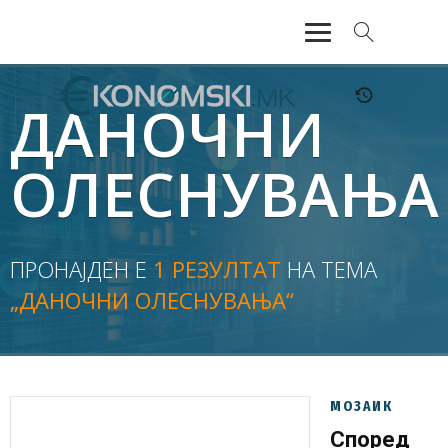
АКТУЕЛНО
ДАНОЧНИ
ЕКОНОМИЈА
ОЛЕСНУВАЊА
ФИНАНСИИ
БАНКАРСТВО
ПРОНАЈДЕН Е
1 РЕЗУЛТАТ
НА ТЕМА
„ДАНОЧНИ ОЛЕСНУВАЊА“
ЖИВОТ
МОЗАИК
МОЗАИК
Според