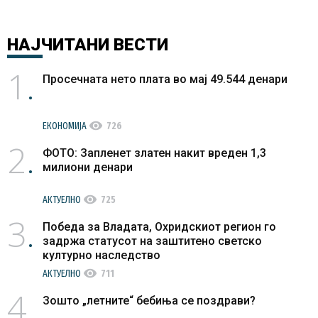
НАЈЧИТАНИ
ВЕСТИ
1
Просечната нето плата во мај 49.544 денари
visibility
ЕКОНОМИЈА
726
2
ФОТО: Запленет златен накит вреден 1,3
милиони денари
visibility
АКТУЕЛНО
725
3
Победа за Владата, Охридскиот регион го
задржа статусот на заштитено светско
културно наследство
visibility
АКТУЕЛНО
711
4
Зошто „летните“ бебиња се поздрави?