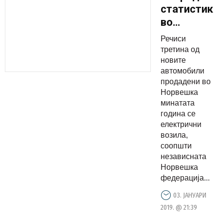
статистик
во
Норвешка
Речиси
најмногу
третина од
се
новите
автомобили
продадени
продадени во
електричн
Норвешка
возила
минатата
година се
електрични
возила,
соопшти
независната
Норвешка
федерација...
03. ЈАНУАРИ
2019. @ 21:39