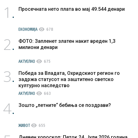
1
Просечната нето плата во мај 49.544 денари
visibility
ЕКОНОМИЈА
678
2
ФОТО: Запленет златен накит вреден 1,3
милиони денари
visibility
АКТУЕЛНО
675
3
Победа за Владата, Охридскиот регион го
задржа статусот на заштитено светско
културно наследство
visibility
АКТУЕЛНО
663
4
Зошто „летните“ бебиња се поздрави?
visibility
ЖИВОТ
655
Дневен хороскоп: Петок 24. Јули 2026 година