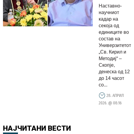
се гласа
Наставно-
за
научниот
кандидати
кадар на
секоја од
Биљана
единиците во
Ангелова
состав на
и Дарко
Универзитетот
Данев
„Св. Кирил и
Методиј“ –
Скопје,
денеска од 12
до 14 часот
со...
28. АПРИЛ
2026. @ 08:16
НАЈЧИТАНИ
ВЕСТИ