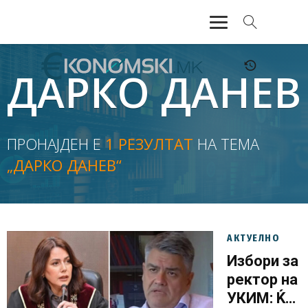
АКТУЕЛНО
ДАРКО ДАНЕВ
ЕКОНОМИЈА
ФИНАНСИИ
ПРОНАЈДЕН Е
1 РЕЗУЛТАТ
НА ТЕМА
„ДАРКО ДАНЕВ“
БАНКАРСТВО
ЖИВОТ
МОЗАИК
АКТУЕЛНО
Избори за
ректор на
УКИМ: Ќе