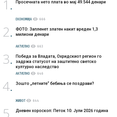
1
Просечната нето плата во мај 49.544 денари
visibility
ЕКОНОМИЈА
666
2
ФОТО: Запленет златен накит вреден 1,3
милиони денари
visibility
АКТУЕЛНО
663
3
Победа за Владата, Охридскиот регион го
задржа статусот на заштитено светско
културно наследство
visibility
АКТУЕЛНО
646
4
Зошто „летните“ бебиња се поздрави?
visibility
ЖИВОТ
644
5
Дневен хороскоп: Петок 10. Јули 2026 година