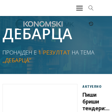
АКТУЕЛНО
ДЕБАРЦА
ЕКОНОМИЈА
ФИНАНСИИ
ПРОНАЈДЕН Е
1 РЕЗУЛТАТ
НА ТЕМА
„ДЕБАРЦА“
БАНКАРСТВО
ЖИВОТ
МОЗАИК
АКТУЕЛНО
Пиши
бриши
тендери: