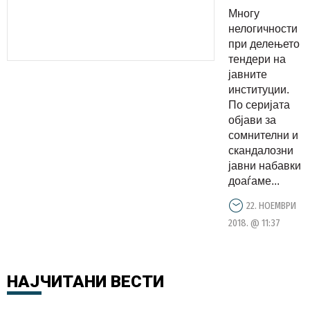
Општина
Многу
Дебрца
нелогичности
поништила
при делењето
тендери на
јавна
јавните
набавка
институции.
за да
По серијата
склучи
објави за
сомнителни и
нов
скандалозни
договор
јавни набавки
за два и
доаѓаме...
пол пати
22. НОЕМВРИ
поголема
2018. @ 11:37
цена
НАЈЧИТАНИ
ВЕСТИ