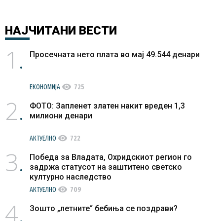
НАЈЧИТАНИ
ВЕСТИ
1
Просечната нето плата во мај 49.544 денари
visibility
ЕКОНОМИЈА
725
2
ФОТО: Запленет златен накит вреден 1,3
милиони денари
visibility
АКТУЕЛНО
722
3
Победа за Владата, Охридскиот регион го
задржа статусот на заштитено светско
културно наследство
visibility
АКТУЕЛНО
709
4
Зошто „летните“ бебиња се поздрави?