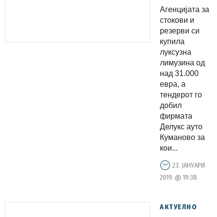
„ДЕЛУКС“
Агенцијата за
Куманово
стокови и
со нов
резерви си
купила
тендер за
луксузна
луксузна
лимузина од
лимузина
над 31.000
евра, а
тендерот го
добил
фирмата
Делукс ауто
Куманово за
кои...
23. ЈАНУАРИ
2019. @ 19:38
АКТУЕЛНО