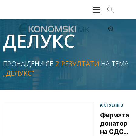
АКТУЕЛНО
ДЕЛУКС
ЕКОНОМИЈА
ФИНАНСИИ
ПРОНАЈДЕНИ СЕ
2 РЕЗУЛТАТИ
НА ТЕМА
„ДЕЛУКС“
БАНКАРСТВО
ЖИВОТ
МОЗАИК
АКТУЕЛНО
Фирмата
донатор
на СДСМ,