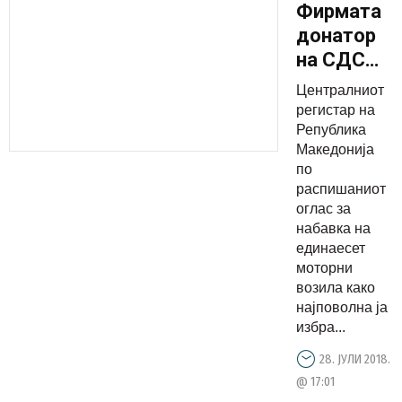
Фирмата
донатор
на СДСМ,
Делукс
Централниот
Ауто
регистар на
Република
Македонија
по
распишаниот
оглас за
набавка на
единаесет
моторни
возила како
најповолна ја
избра...
28. ЈУЛИ 2018.
@ 17:01