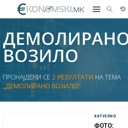
АКТУЕЛНО
ДЕМОЛИРАН
ЕКОНОМИЈА
ВОЗИЛО
ФИНАНСИИ
БАНКАРСТВО
ПРОНАЈДЕНИ СЕ
2 РЕЗУЛТАТИ
НА ТЕМА
„ДЕМОЛИРАНО ВОЗИЛО“
ЖИВОТ
МОЗАИК
АКТУЕЛНО
ФОТО: