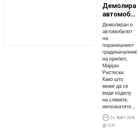
Демолира
автомобил
на
Демолиран е
поранешни
автомобилот
градонача
на
поранешниот
на Прилеп
градоначалник
Марјан
на прилеп,
Ристески
Марјан
Ристески.
Како што
може да се
види подолу
на сликите,
непознатите...
24. МАРТ 2019.
@ 13:11