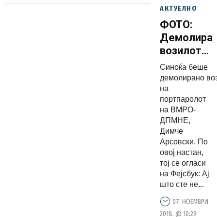
АКТУЕЛНО
ФОТО:
Демолира
возилото
на
Синоќа беше
портпарол
демолирано во
на ВМРО-
на
портпаролот
ДПМНЕ,
на ВМРО-
Димче
ДПМНЕ,
Арсовски
Димче
Арсовски. По
овој настан,
тој се огласи
на Фејсбук: Ај
што сте не...
07. НОЕМВРИ
2018. @ 10:29