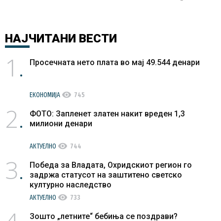
НАЈЧИТАНИ
ВЕСТИ
1
Просечната нето плата во мај 49.544 денари
visibility
ЕКОНОМИЈА
745
2
ФОТО: Запленет златен накит вреден 1,3
милиони денари
visibility
АКТУЕЛНО
744
3
Победа за Владата, Охридскиот регион го
задржа статусот на заштитено светско
културно наследство
visibility
АКТУЕЛНО
733
Зошто „летните“ бебиња се поздрави?