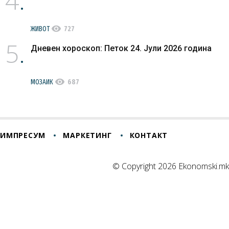
4
visibility
ЖИВОТ
727
5
Дневен хороскоп: Петок 24. Јули 2026 година
visibility
МОЗАИК
687
ИМПРЕСУМ
МАРКЕТИНГ
КОНТАКТ
© Copyright 2026 Ekonomski.mk