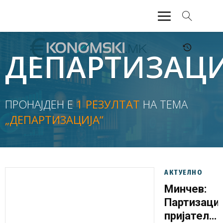
АКТУЕЛНО
ДЕПАРТИЗАЦИ
ЕКОНОМИЈА
ФИНАНСИИ
ПРОНАЈДЕН Е
1 РЕЗУЛТАТ
НА ТЕМА
„ДЕПАРТИЗАЦИЈА“
БАНКАРСТВО
ЖИВОТ
МОЗАИК
АКТУЕЛНО
Минчев:
Партизациј
пријателск