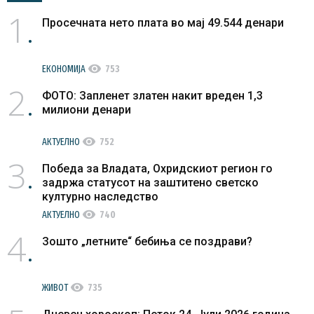
1
Просечната нето плата во мај 49.544 денари
visibility
ЕКОНОМИЈА
753
2
ФОТО: Запленет златен накит вреден 1,3
милиони денари
visibility
АКТУЕЛНО
752
3
Победа за Владата, Охридскиот регион го
задржа статусот на заштитено светско
културно наследство
visibility
АКТУЕЛНО
740
4
Зошто „летните“ бебиња се поздрави?
visibility
ЖИВОТ
735