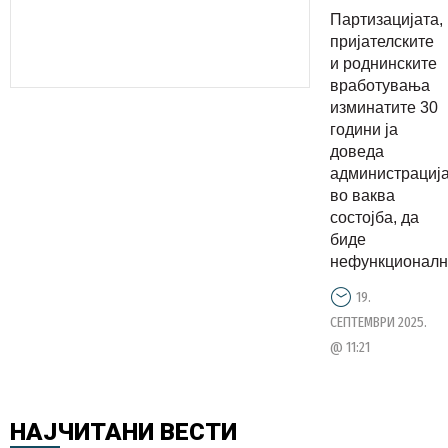
и
Партизацијата,
роднински
пријателските
вработува
и роднинските
вработувања
изминатит
изминатите 30
30 години
години ја
ја доведа
доведа
администр
администрациј
во ваква
во ваква
состојба, да
состојба
биде
нефункционална
19.
СЕПТЕМВРИ 2025.
@ 11:21
НАЈЧИТАНИ
ВЕСТИ