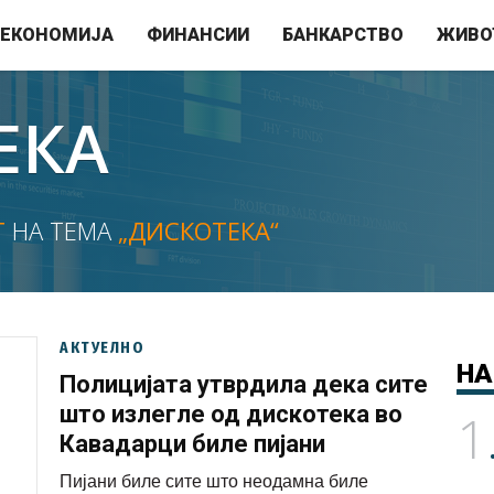
ЕКОНОМИЈА
ФИНАНСИИ
БАНКАРСТВО
ЖИВО
ЕКА
Т
НА ТЕМА
„ДИСКОТЕКА“
АКТУЕЛНО
НА
Полицијата утврдила дека сите
што излегле од дискотека во
1
Кавадарци биле пијани
Пијани биле сите што неодамна биле