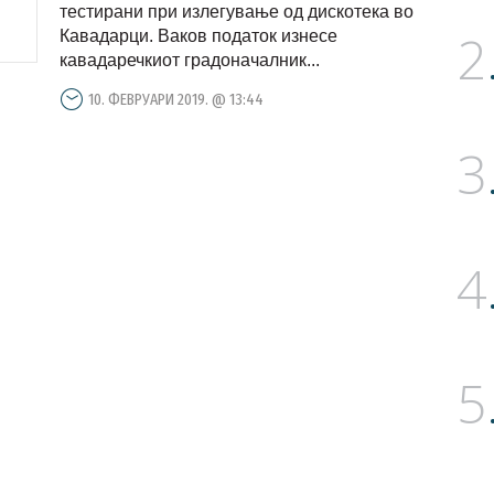
тестирани при излегување од дискотека во
2
Кавадарци. Ваков податок изнесе
кавадаречкиот градоначалник...
10. ФЕВРУАРИ 2019. @ 13:44
3
4
5