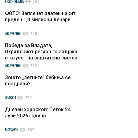
visibility
ЕКОНОМИЈА
741
ФОТО: Запленет златен накит
вреден 1,3 милиони денари
visibility
АКТУЕЛНО
740
Победа за Владата,
Охридскиот регион го задржа
статусот на заштитено светско
културно наследство
visibility
АКТУЕЛНО
729
Зошто „летните“ бебиња се
поздрави?
visibility
ЖИВОТ
720
Дневен хороскоп: Петок 24.
Јули 2026 година
visibility
МОЗАИК
682