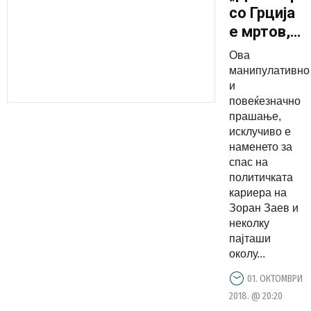
со Грција
е мртов,
народот
Ова
одлучи“
манипулативно
и
повеќезначно
прашање,
исклучиво е
наменето за
спас на
политичката
кариера на
Зоран Заев и
неколку
пајташи
околу...
01. ОКТОМВРИ
2018. @ 20:20