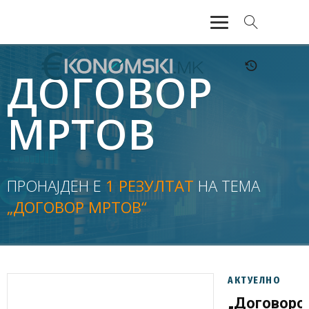
АКТУЕЛНО
ДОГОВОР
ЕКОНОМИЈА
МРТОВ
ФИНАНСИИ
БАНКАРСТВО
ПРОНАЈДЕН Е
1 РЕЗУЛТАТ
НА ТЕМА
„ДОГОВОР МРТОВ“
ЖИВОТ
МОЗАИК
АКТУЕЛНО
„Договоро