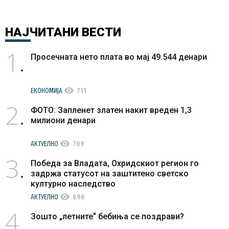
НАЈЧИТАНИ
ВЕСТИ
1
Просечната нето плата во мај 49.544 денари
visibility
ЕКОНОМИЈА
711
2
ФОТО: Запленет златен накит вреден 1,3
милиони денари
visibility
АКТУЕЛНО
709
3
Победа за Владата, Охридскиот регион го
задржа статусот на заштитено светско
културно наследство
visibility
АКТУЕЛНО
696
4
Зошто „летните“ бебиња се поздрави?