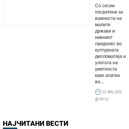
трет пат
Со сесии
домаќин
посветени за
на
важноста на
малите
Форумот
држави и
за
нивниот
културна
придонес во
дипломати
културната
дипломатија и
улогата на
уметноста
како алатка
во...
22. МАЈ 2025.
@ 09:42
НАЈЧИТАНИ
ВЕСТИ