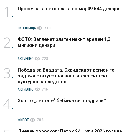
1
Просечната нето плата во мај 49.544 денари
visibility
ЕКОНОМИЈА
730
2
ФОТО: Запленет златен накит вреден 1,3
милиони денари
visibility
АКТУЕЛНО
728
3
Победа за Владата, Охридскиот регион го
задржа статусот на заштитено светско
културно наследство
visibility
АКТУЕЛНО
716
4
Зошто „летните“ бебиња се поздрави?
visibility
ЖИВОТ
708
Дневен хороскоп: Петок 24. Јули 2026 година