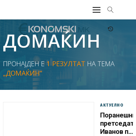
АКТУЕЛНО
ДОМАЌИН
ЕКОНОМИЈА
ФИНАНСИИ
ПРОНАЈДЕН Е
1 РЕЗУЛТАТ
НА ТЕМА
„ДОМАЌИН“
БАНКАРСТВО
ЖИВОТ
МОЗАИК
АКТУЕЛНО
Поранешни
претседат
Иванов по