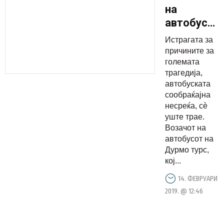
на
автобусот
е пуштен
Истрагата за
на
причините за
домашно
големата
трагедија,
лекување,
автобуската
бил
сообраќајна
свесен
несреќа, сѐ
цело
уште трае.
Возачот на
време
автобусот на
Дурмо турс,
кој...
14. ФЕВРУАРИ
2019. @ 12:46