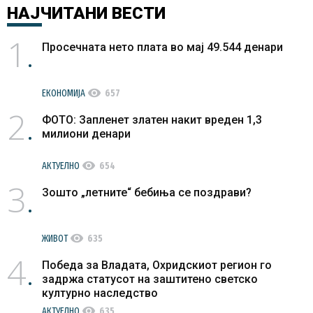
НАЈЧИТАНИ
ВЕСТИ
1
Просечната нето плата во мај 49.544 денари
visibility
ЕКОНОМИЈА
657
2
ФОТО: Запленет златен накит вреден 1,3
милиони денари
visibility
АКТУЕЛНО
654
3
Зошто „летните“ бебиња се поздрави?
visibility
ЖИВОТ
635
4
Победа за Владата, Охридскиот регион го
задржа статусот на заштитено светско
културно наследство
visibility
АКТУЕЛНО
635