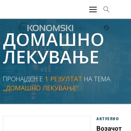
АКТУЕЛНО
ДОМАШНО
ЕКОНОМИЈА
ЛЕКУВАЊЕ
ФИНАНСИИ
БАНКАРСТВО
ПРОНАЈДЕН Е
1 РЕЗУЛТАТ
НА ТЕМА
„ДОМАШНО ЛЕКУВАЊЕ“
ЖИВОТ
МОЗАИК
АКТУЕЛНО
Возачот