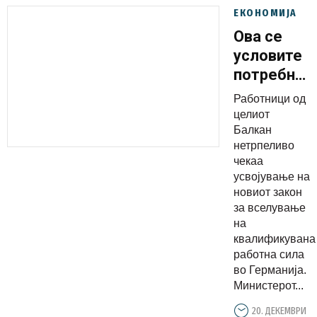
ЕКОНОМИЈА
Ова се
условите
потребни
за
Работници од
вселување
целиот
на
Балкан
нетрпеливо
квалифику
чекаа
работна
усвојување на
сила во
новиот закон
Германија
за вселување
на
квалификувана
работна сила
во Германија.
Министерот...
20. ДЕКЕМВРИ