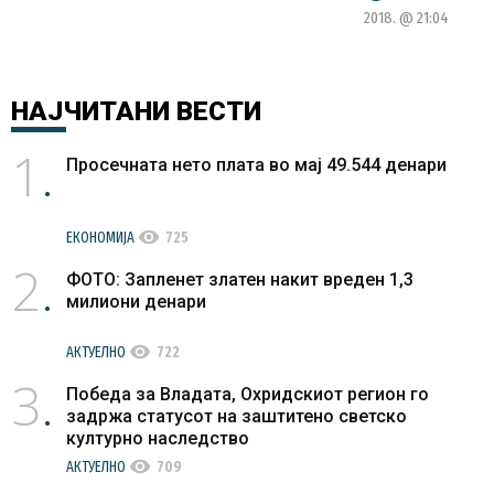
2018. @ 21:04
НАЈЧИТАНИ
ВЕСТИ
1
Просечната нето плата во мај 49.544 денари
visibility
ЕКОНОМИЈА
725
2
ФОТО: Запленет златен накит вреден 1,3
милиони денари
visibility
АКТУЕЛНО
722
3
Победа за Владата, Охридскиот регион го
задржа статусот на заштитено светско
културно наследство
visibility
АКТУЕЛНО
709