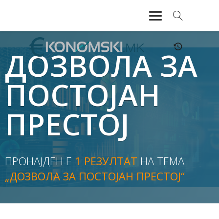
АКТУЕЛНО
ДОЗВОЛА ЗА
ЕКОНОМИЈА
ПОСТОЈАН
ФИНАНСИИ
ПРЕСТОЈ
БАНКАРСТВО
ЖИВОТ
ПРОНАЈДЕН Е
1 РЕЗУЛТАТ
НА ТЕМА
МОЗАИК
„ДОЗВОЛА ЗА ПОСТОЈАН ПРЕСТОЈ“