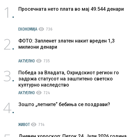
1
Просечната нето плата во мај 49.544 денари
visibility
ЕКОНОМИЈА
736
2
ФОТО: Запленет златен накит вреден 1,3
милиони денари
visibility
АКТУЕЛНО
735
3
Победа за Владата, Охридскиот регион го
задржа статусот на заштитено светско
културно наследство
visibility
АКТУЕЛНО
724
4
Зошто „летните“ бебиња се поздрави?
visibility
ЖИВОТ
714
Дневен хороскоп: Петок 24. Јули 2026 година