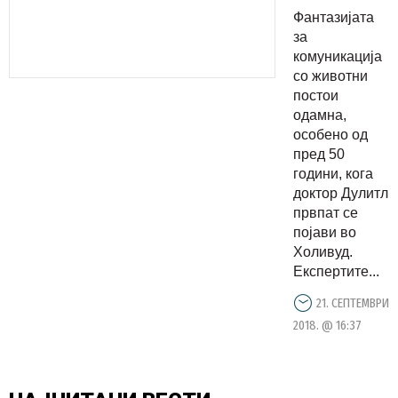
комуникац
Фантазијата
помеѓу
за
луѓето и
комуникација
со животни
животните
постои
одамна,
особено од
пред 50
години, кога
доктор Дулитл
првпат се
појави во
Холивуд.
Експертите...
21. СЕПТЕМВРИ
2018. @ 16:37