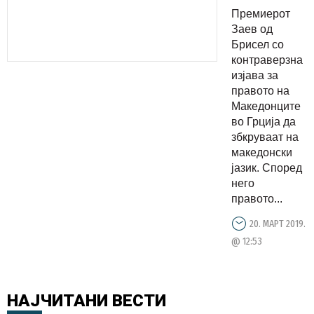
за
Премиерот
“Егејците”
Заев од
Брисел со
контраверзна
изјава за
правото на
Македонците
во Грција да
збкруваат на
македонски
јазик. Според
него
правото...
20. МАРТ 2019.
@ 12:53
НАЈЧИТАНИ
ВЕСТИ