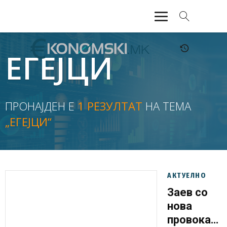
АКТУЕЛНО
ЕГЕЈЦИ
ЕКОНОМИЈА
ФИНАНСИИ
ПРОНАЈДЕН Е
1 РЕЗУЛТАТ
НА ТЕМА
„ЕГЕЈЦИ“
БАНКАРСТВО
ЖИВОТ
МОЗАИК
АКТУЕЛНО
Заев со
нова
провокациј