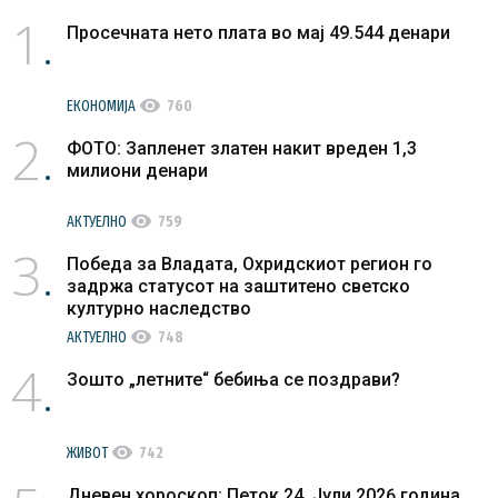
1
Просечната нето плата во мај 49.544 денари
visibility
ЕКОНОМИЈА
760
2
ФОТО: Запленет златен накит вреден 1,3
милиони денари
visibility
АКТУЕЛНО
759
3
Победа за Владата, Охридскиот регион го
задржа статусот на заштитено светско
културно наследство
visibility
АКТУЕЛНО
748
4
Зошто „летните“ бебиња се поздрави?
visibility
ЖИВОТ
742
Дневен хороскоп: Петок 24. Јули 2026 година