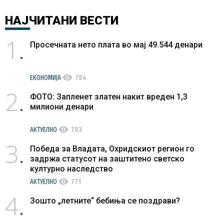
НАЈЧИТАНИ
ВЕСТИ
1
Просечната нето плата во мај 49.544 денари
visibility
ЕКОНОМИЈА
784
2
ФОТО: Запленет златен накит вреден 1,3
милиони денари
visibility
АКТУЕЛНО
783
3
Победа за Владата, Охридскиот регион го
задржа статусот на заштитено светско
културно наследство
visibility
АКТУЕЛНО
771
4
Зошто „летните“ бебиња се поздрави?