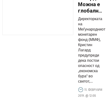
Можна е
глобална
економска
Директорката
бура
на
Меѓународниот
монетарен
фонд (ММФ),
Кристин
Лагард
предупреди
дека постои
опасност од
„економска
бура“ во
светот,...
11. ФЕВРУАРИ
2019. @ 12:08