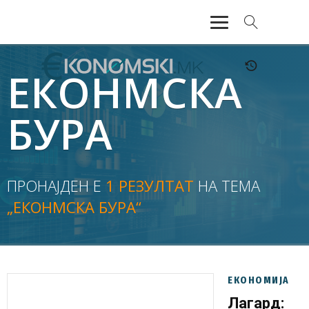
АКТУЕЛНО
ЕКОНМСКА
ЕКОНОМИЈА
БУРА
ФИНАНСИИ
БАНКАРСТВО
ПРОНАЈДЕН Е
1 РЕЗУЛТАТ
НА ТЕМА
„ЕКОНМСКА БУРА“
ЖИВОТ
МОЗАИК
ЕКОНОМИЈА
Лагард: