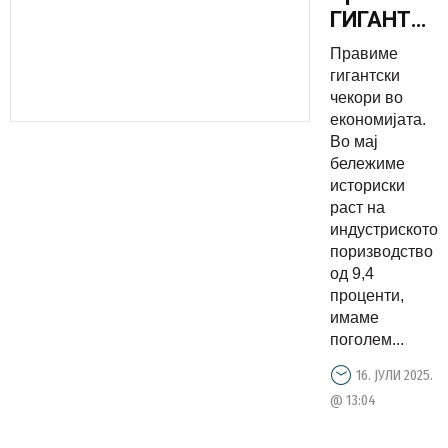
ГИГАНТСК
ЧЕКОРИ
Правиме
во
гигантски
економија
чекори во
економијата.
Во мај
бележиме
историски
раст на
индустриското
поризводство
од 9,4
проценти,
имаме
поголем...
16. ЈУЛИ 2025.
@ 13:04