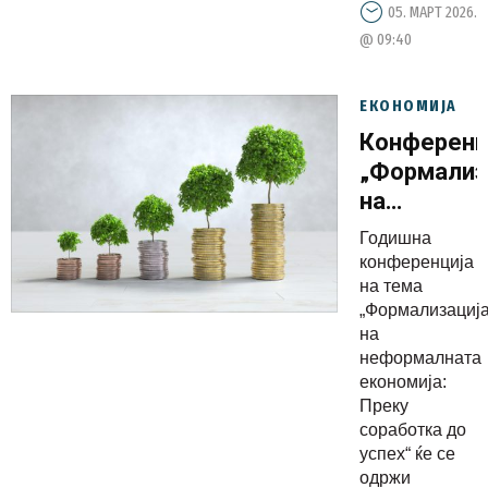
05. МАРТ 2026.
@ 09:40
ЕКОНОМИЈА
Конференц
„Формализ
на
неформалн
Годишна
економија:
конференција
Преку
на тема
„Формализациј
соработка
на
до успех“
неформалната
во
економија:
организаци
Преку
соработка до
на
успех“ ќе се
Владата и
одржи