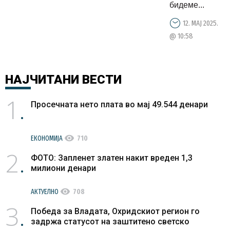
бидеме...
12. МАЈ 2025.
@ 10:58
НАЈЧИТАНИ
ВЕСТИ
1
Просечната нето плата во мај 49.544 денари
visibility
ЕКОНОМИЈА
710
2
ФОТО: Запленет златен накит вреден 1,3
милиони денари
visibility
АКТУЕЛНО
708
3
Победа за Владата, Охридскиот регион го
задржа статусот на заштитено светско