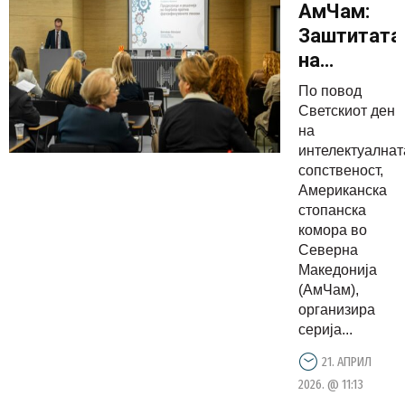
АмЧам:
Заштитата
на
интелекту
По повод
сопствено
Светскиот ден
е
на
интелектуалнат
суштинска
сопственост,
за
Американска
економски
стопанска
развој,
комора во
Северна
иновациит
Македонија
и
(АмЧам),
довербата
организира
во
серија...
пазарот
21. АПРИЛ
2026. @ 11:13