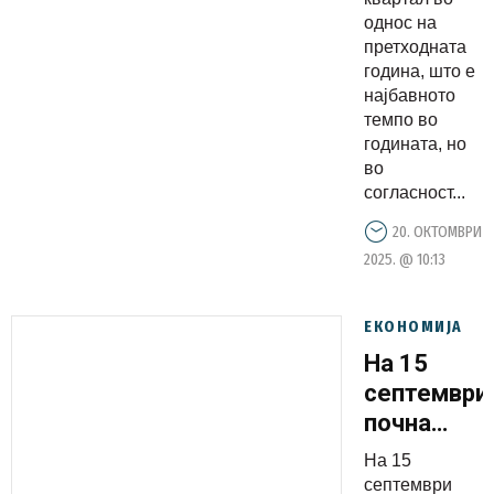
однос на
претходната
година, што е
најбавното
темпо во
годината, но
во
согласност...
20. ОКТОМВРИ
2025. @ 10:13
ЕКОНОМИЈА
На 15
септември
почна
најголема
На 15
финансиск
септември