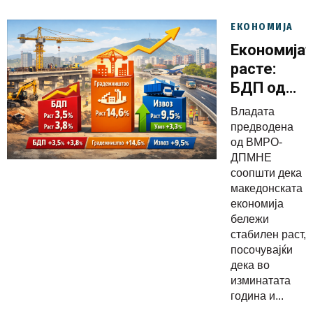
ЕКОНОМИЈА
Економија
расте:
БДП од
3,5% во
Владата
2025
предводена
година,
од ВМРО-
ДПМНЕ
градежни
соопшти дека
со раст
македонската
од 14,6%
економија
бележи
стабилен раст,
посочувајќи
дека во
изминатата
година и...