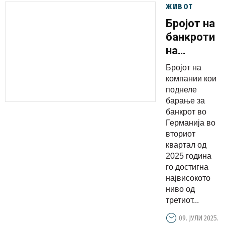
ЖИВОТ
Бројот на
банкроти
на
компании
Бројот на
во
компании кои
Германија
поднеле
барање за
на
банкрот во
највисоко
Германија во
ниво од
вториот
2005
квартал од
2025 година
година
го достигна
највисокото
ниво од
третиот...
09. ЈУЛИ 2025.