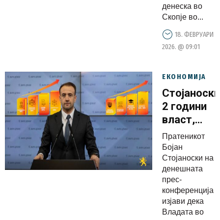
УНДП
денеска во
Скопје во...
18. ФЕВРУАРИ
2026. @ 09:01
ЕКОНОМИЈА
Стојаноски
2 години
власт,
конкретни
Пратеникот
резултати
Бојан
за јавниот
Стојаноски на
денешната
сектор,
прес-
продолжу
конференција
со раст на
изјави дека
платите и
Владата во