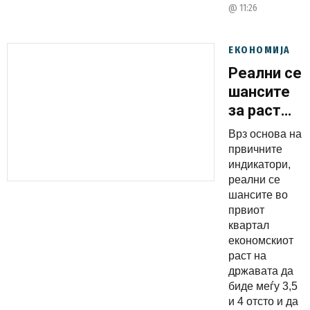
@ 11:26
ЕКОНОМИЈА
Реални се
шансите
за раст
меѓу 3,5 и
Врз основа на
4 отсто
првичните
во првиот
индикатори,
реални се
квартал,
шансите во
смета
првиот
Мицкоски
квартал
економскиот
раст на
државата да
биде меѓу 3,5
и 4 отсто и да