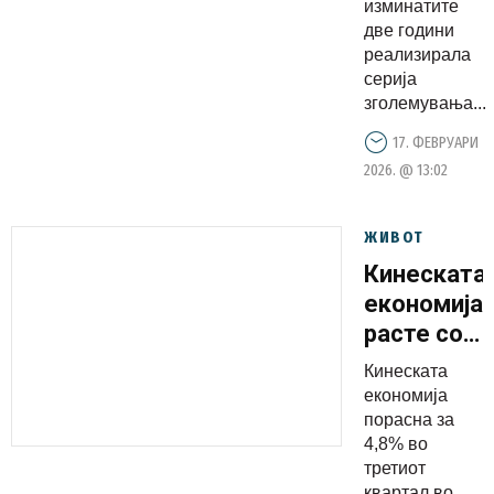
изминатите
стабилна
две години
економија
реализирала
серија
зголемувања...
17. ФЕВРУАРИ
2026. @ 13:02
ЖИВОТ
Кинеската
економија
расте со
најбавно
Кинеската
темпо во
економија
една
порасна за
4,8% во
година
третиот
квартал во