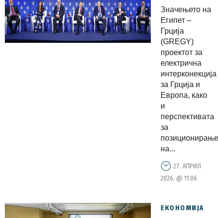
иднината
Значењето на
на
Египет –
енергетск
Грција
(GREGY)
врски
проектот за
меѓу
електрична
Европа и
интерконекција
Африка
за Грција и
Европа, како
на 11-
и
тото
перспективата
издание
за
на Делфи
позиционирањ
економски
на...
форум
27. АПРИЛ
2026. @ 11:06
ЕКОНОМИЈА