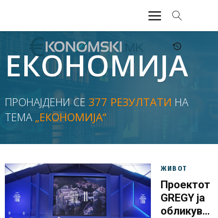
АКТУЕЛНО
ЕКОНОМИЈА
ЕКОНОМИЈА
ФИНАНСИИ
ПРОНАЈДЕНИ СЕ
377 РЕЗУЛТАТИ
НА
ТЕМА
„ЕКОНОМИЈА“
БАНКАРСТВО
ЖИВОТ
МОЗАИК
ЖИВОТ
Проектот
GREGY ја
обликува