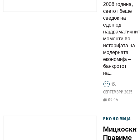
криза во
2008 година,
светот беше
модерната
сведок на
економија
еден од
најдраматични
моменти во
историјата на
модерната
економија –
банкротот
на...
15.
СЕПТЕМВРИ 2025.
@ 09:04
ЕКОНОМИЈА
Мицкоски:
Правиме