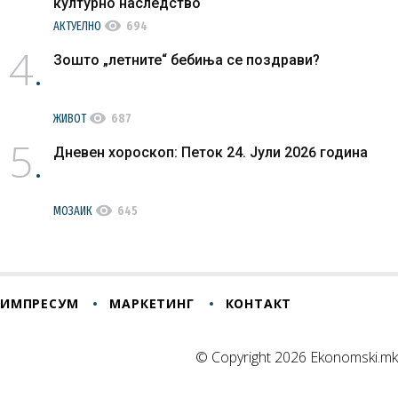
културно наследство
visibility
АКТУЕЛНО
694
4
Зошто „летните“ бебиња се поздрави?
visibility
ЖИВОТ
687
5
Дневен хороскоп: Петок 24. Јули 2026 година
visibility
МОЗАИК
645
ИМПРЕСУМ
МАРКЕТИНГ
КОНТАКТ
© Copyright 2026 Ekonomski.mk