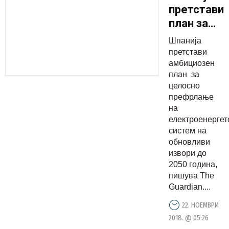
претстави
план за
префрлањ
Шпанија
на
претстави
електроен
амбициозен
план за
систем
целосно
префрлање
на
електроенергет
систем на
обновливи
извори до
2050 година,
пишува The
Guardian....
22. НОЕМВРИ
2018. @ 05:26