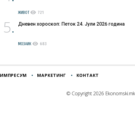
visibility
ЖИВОТ
721
5
Дневен хороскоп: Петок 24. Јули 2026 година
visibility
МОЗАИК
683
ИМПРЕСУМ
МАРКЕТИНГ
КОНТАКТ
© Copyright 2026 Ekonomski.mk