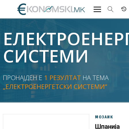
АКТУЕЛНО
ЕЛЕКТРОЕНЕР
ЕКОНОМИЈА
СИСТЕМИ
ФИНАНСИИ
БАНКАРСТВО
ПРОНАЈДЕН Е
1 РЕЗУЛТАТ
НА ТЕМА
„ЕЛЕКТРОЕНЕРГЕТСКИ СИСТЕМИ“
ЖИВОТ
МОЗАИК
МОЗАИК
Шпанија