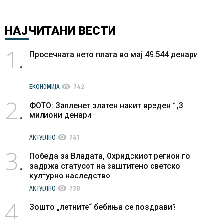
НАЈЧИТАНИ
ВЕСТИ
1
Просечната нето плата во мај 49.544 денари
visibility
ЕКОНОМИЈА
742
2
ФОТО: Запленет златен накит вреден 1,3
милиони денари
visibility
АКТУЕЛНО
741
3
Победа за Владата, Охридскиот регион го
задржа статусот на заштитено светско
културно наследство
visibility
АКТУЕЛНО
730
4
Зошто „летните“ бебиња се поздрави?