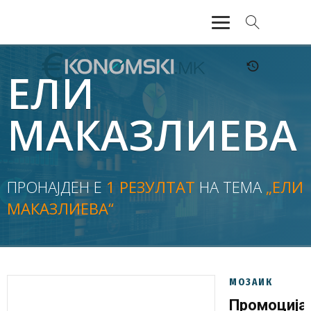
АКТУЕЛНО
ЕЛИ
ЕКОНОМИЈА
МАКАЗЛИЕВА
ФИНАНСИИ
БАНКАРСТВО
ПРОНАЈДЕН Е
1 РЕЗУЛТАТ
НА ТЕМА
„ЕЛИ
МАКАЗЛИЕВА“
ЖИВОТ
МОЗАИК
МОЗАИК
Промоција