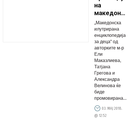
на
македонск
илустрира
„Македонска
енциклопе
илутрирана
за деца
енциклопедија
за деца“ од
на Саем
авторките м-р
на книга
Ели
Маказлиева,
Татјана
Грегова и
Александра
Велинова ќе
биде
промовирана...
03. МАЈ 2018.
@ 12:52