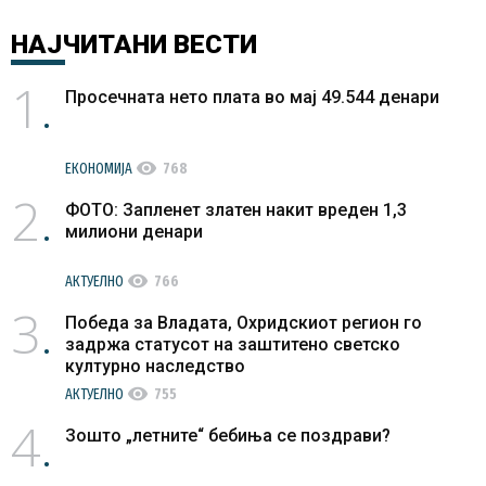
НАЈЧИТАНИ
ВЕСТИ
1
Просечната нето плата во мај 49.544 денари
visibility
ЕКОНОМИЈА
768
2
ФОТО: Запленет златен накит вреден 1,3
милиони денари
visibility
АКТУЕЛНО
766
3
Победа за Владата, Охридскиот регион го
задржа статусот на заштитено светско
културно наследство
visibility
АКТУЕЛНО
755
4
Зошто „летните“ бебиња се поздрави?