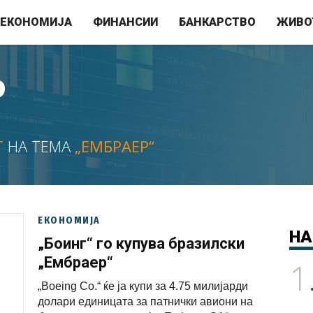
ЕКОНОМИЈА
ФИНАНСИИ
БАНКАРСТВО
ЖИВО
Р
Т
НА ТЕМА
„ЕМБРАЕР“
ЕКОНОМИЈА
НА
„Боинг“ го купува бразилски
„Ембраер“
1
„Boeing Co.“ ќе ја купи за 4.75 милијарди
долари единицата за патнички авиони на