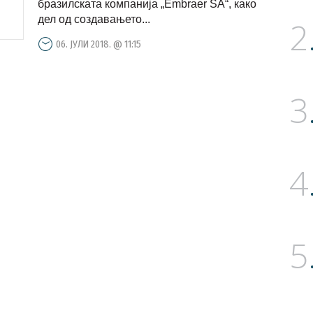
бразилската компанија „Embraer SA“, како
дел од создавањето...
2
06. ЈУЛИ 2018. @ 11:15
3
4
5