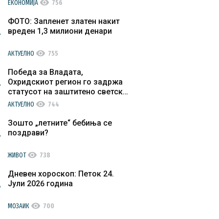
visibility
ЕКОНОМИЈА
756
ФОТО: Запленет златен накит
вреден 1,3 милиони денари
visibility
АКТУЕЛНО
755
Победа за Владата,
Охридскиот регион го задржа
статусот на заштитено светско
културно наследство
visibility
АКТУЕЛНО
744
Зошто „летните“ бебиња се
поздрави?
visibility
ЖИВОТ
738
Дневен хороскоп: Петок 24.
Јули 2026 година
visibility
МОЗАИК
700