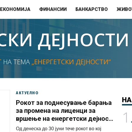
ЕКОНОМИЈА
ФИНАНСИИ
БАНКАРСТВО
ЖИВО
СКИ ДЕЈНОСТИ
Т
НА ТЕМА
„ЕНЕРГЕТСКИ ДЕЈНОСТИ“
АКТУЕЛНО
НА
Рокот за поднесување барања
за промена на лиценци за
1
вршење на енергетски дејности
истекува утре
Од денеска до 30 јуни тече рокот во кој