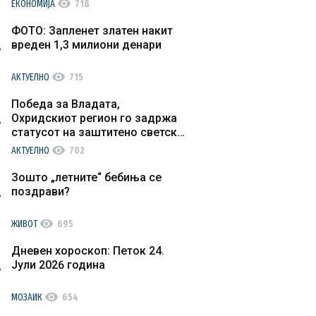
visibility
ЕКОНОМИЈА
718
ФОТО: Запленет златен накит
вреден 1,3 милиони денари
visibility
АКТУЕЛНО
715
Победа за Владата,
Охридскиот регион го задржа
статусот на заштитено светско
културно наследство
visibility
АКТУЕЛНО
702
Зошто „летните“ бебиња се
поздрави?
visibility
ЖИВОТ
695
Дневен хороскоп: Петок 24.
Јули 2026 година
visibility
МОЗАИК
654