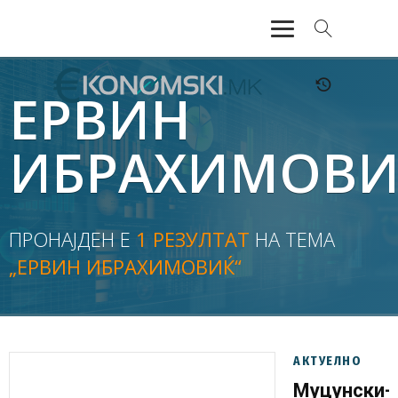
АКТУЕЛНО
ЕРВИН
ЕКОНОМИЈА
ИБРАХИМОВИ
ФИНАНСИИ
БАНКАРСТВО
ПРОНАЈДЕН Е
1 РЕЗУЛТАТ
НА ТЕМА
„ЕРВИН ИБРАХИМОВИЌ“
ЖИВОТ
МОЗАИК
АКТУЕЛНО
Муцунски-