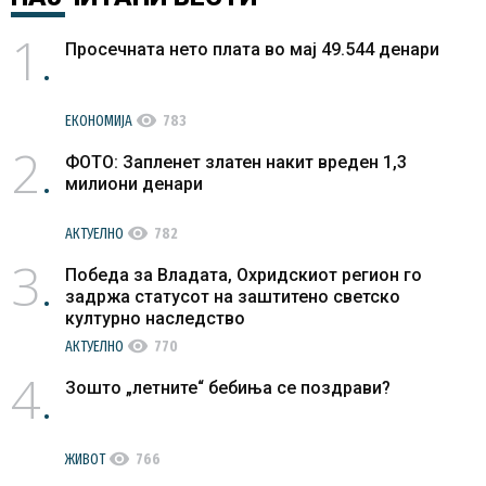
1
Просечната нето плата во мај 49.544 денари
visibility
ЕКОНОМИЈА
783
2
ФОТО: Запленет златен накит вреден 1,3
милиони денари
visibility
АКТУЕЛНО
782
3
Победа за Владата, Охридскиот регион го
задржа статусот на заштитено светско
културно наследство
visibility
АКТУЕЛНО
770
4
Зошто „летните“ бебиња се поздрави?
visibility
ЖИВОТ
766