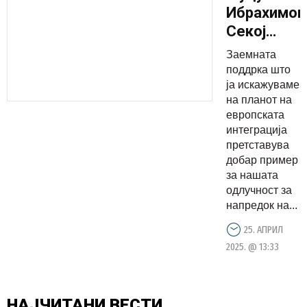
Ибрахимов
Секој
успех на
Заемната
една од
поддрка што
државите
ја искажуваме
на планот на
од
европската
регионот
интеграција
на
претставува
европскио
добар пример
за нашата
пат е
одлучност за
добра
напредок на...
вест за
25. АПРИЛ
сите
2025. @ 13:33
останати
НАЈЧИТАНИ
ВЕСТИ