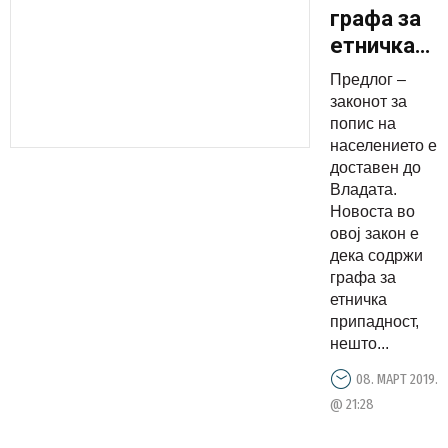
графа за
етничка
припаднос
Предлог –
– предлог
законот за
законот
попис на
населението е
за попис
доставен до
доби
Владата.
„зелено
Новоста во
светло“
овој закон е
дека содржи
графа за
етничка
припадност,
нешто...
08. МАРТ 2019.
@ 21:28