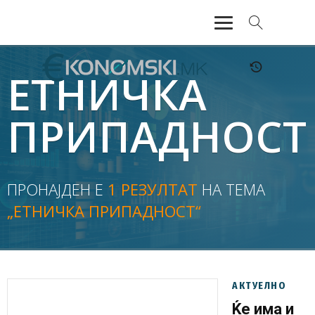
АКТУЕЛНО
ЕТНИЧКА
ЕКОНОМИЈА
ПРИПАДНОСТ
ФИНАНСИИ
БАНКАРСТВО
ПРОНАЈДЕН Е
1 РЕЗУЛТАТ
НА ТЕМА
„ЕТНИЧКА ПРИПАДНОСТ“
ЖИВОТ
МОЗАИК
АКТУЕЛНО
Ќе има и