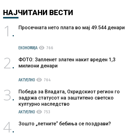
НАЈЧИТАНИ
ВЕСТИ
1
Просечната нето плата во мај 49.544 денари
visibility
ЕКОНОМИЈА
766
2
ФОТО: Запленет златен накит вреден 1,3
милиони денари
visibility
АКТУЕЛНО
764
3
Победа за Владата, Охридскиот регион го
задржа статусот на заштитено светско
културно наследство
visibility
АКТУЕЛНО
753
4
Зошто „летните“ бебиња се поздрави?