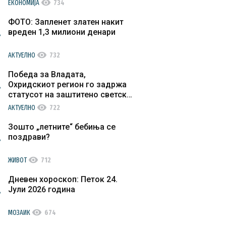
visibility
ЕКОНОМИЈА
734
ФОТО: Запленет златен накит
вреден 1,3 милиони денари
visibility
АКТУЕЛНО
732
Победа за Владата,
Охридскиот регион го задржа
статусот на заштитено светско
културно наследство
visibility
АКТУЕЛНО
722
Зошто „летните“ бебиња се
поздрави?
visibility
ЖИВОТ
712
Дневен хороскоп: Петок 24.
Јули 2026 година
visibility
МОЗАИК
674