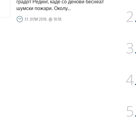
градот Рединг, каде со денови беснеат
шумски пожари. Околу...
2
31. ЈУЛИ 2018. @ 10:18
3
4
5