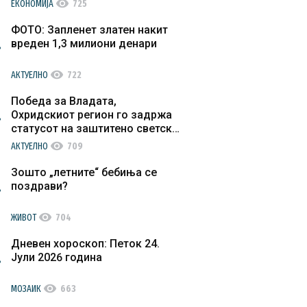
visibility
ЕКОНОМИЈА
725
ФОТО: Запленет златен накит
вреден 1,3 милиони денари
visibility
АКТУЕЛНО
722
Победа за Владата,
Охридскиот регион го задржа
статусот на заштитено светско
културно наследство
visibility
АКТУЕЛНО
709
Зошто „летните“ бебиња се
поздрави?
visibility
ЖИВОТ
704
Дневен хороскоп: Петок 24.
Јули 2026 година
visibility
МОЗАИК
663