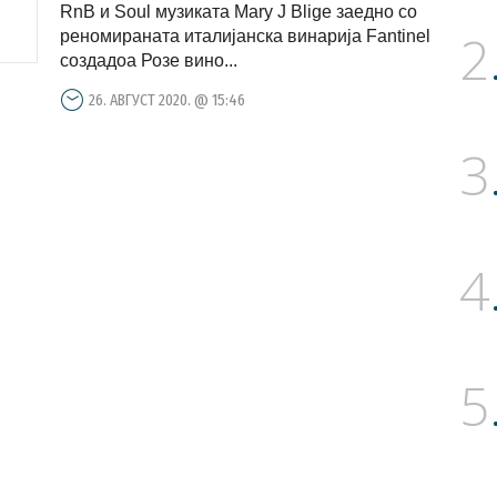
RnB и Soul музиката Mary J Blige заедно со
2
реномираната италијанска винарија Fantinel
создадоа Розе вино...
26. АВГУСТ 2020. @ 15:46
3
4
5