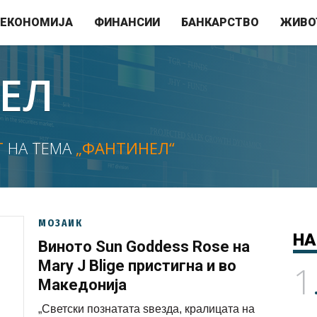
ЕКОНОМИЈА
ФИНАНСИИ
БАНКАРСТВО
ЖИВО
ЕЛ
Т
НА ТЕМА
„ФАНТИНЕЛ“
МОЗАИК
НА
Виното Sun Goddess Rose на
Mary J Blige пристигна и во
1
Македонија
„Светски познатата ѕвезда, кралицата на