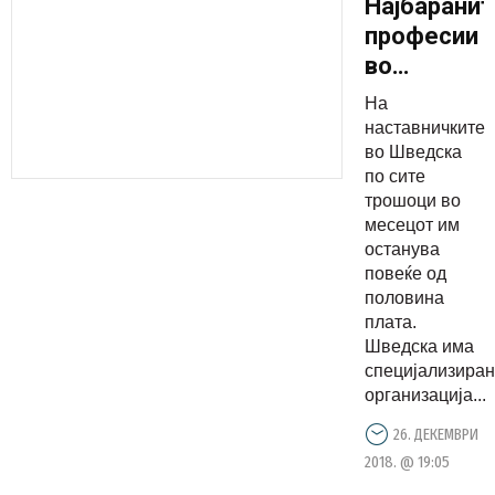
Најбаранит
професии
во
скандинав
На
земји и
наставничките
нивните
во Шведска
по сите
плати
трошоци во
месецот им
останува
повеќе од
половина
плата.
Шведска има
специјализира
организација...
26. ДЕКЕМВРИ
2018. @ 19:05