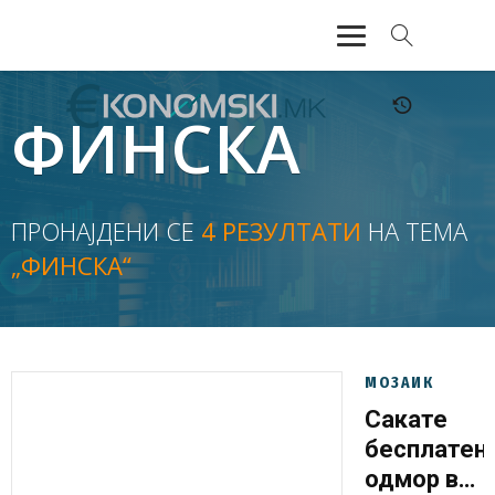
АКТУЕЛНО
ФИНСКА
ЕКОНОМИЈА
ФИНАНСИИ
ПРОНАЈДЕНИ СЕ
4 РЕЗУЛТАТИ
НА ТЕМА
„ФИНСКА“
БАНКАРСТВО
ЖИВОТ
МОЗАИК
МОЗАИК
Сакате
бесплатен
одмор во