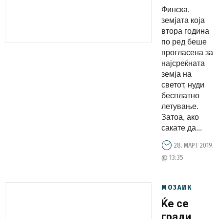
Финска?
Финска,
Еве како
земјата која
да го
втора година
по ред беше
добиете
прогласена за
најсреќната
земја на
светот, нуди
бесплатно
летување.
Затоа, ако
сакате да...
28. МАРТ 2019.
@ 13:35
МОЗАИК
Ќе се
гради