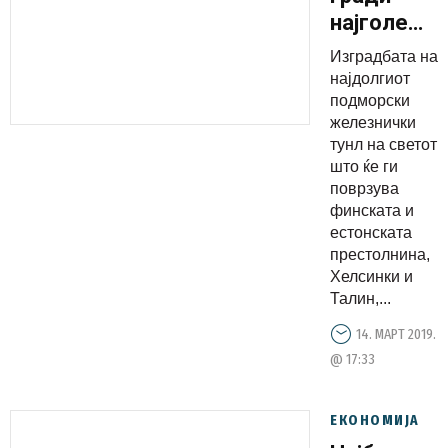
најголеми
подводен
Изградбата на
тунел во
најдолгиот
светот
подморски
железнички
тунл на светот
што ќе ги
поврзува
финската и
естонската
престолнина,
Хелсинки и
Талин,...
14. МАРТ 2019.
@ 17:33
ЕКОНОМИЈА