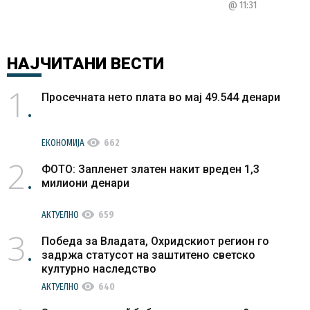
@ 11:31
НАЈЧИТАНИ
ВЕСТИ
1
Просечната нето плата во мај 49.544 денари
visibility
ЕКОНОМИЈА
662
2
ФОТО: Запленет златен накит вреден 1,3
милиони денари
visibility
АКТУЕЛНО
659
3
Победа за Владата, Охридскиот регион го
задржа статусот на заштитено светско
културно наследство
visibility
АКТУЕЛНО
640