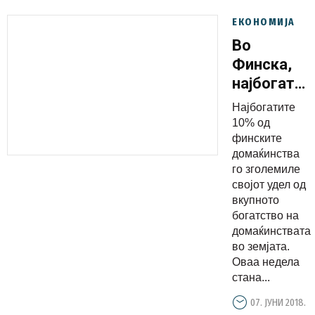
ЕКОНОМИЈА
Во
Финска,
најбогатит
10%
Најбогатите
поседуваа
10% од
50% од
финските
домаќинства
богатство
го зголемиле
својот удел од
вкупното
богатство на
домаќинствата
во земјата.
Оваа недела
стана...
07. ЈУНИ 2018.