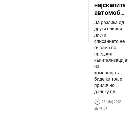
најскапите
автомобил
брендови
За разлика од
во светот
други слични
според
листи,
списанието не
„Forbes“?
ги зема во
предвид
капитализација
на
компанијата,
бидејќи тоа е
прилично
далеку од...
28. МАЈ 2018.
@ 15:45