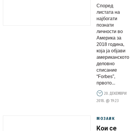
во
Според
Америка
листата на
за 2018
најбогати
познати
година ја
личности во
објави
Америка за
американс
2018 година,
деловно
која ја објави
американското
списание
деловно
“Forbes”
списание
“Forbes”,
првото...
20. ДЕКЕМВРИ
2018. @ 19:23
МОЗАИК
Кои се