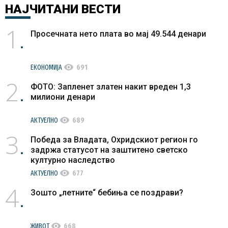
НАЈЧИТАНИ
ВЕСТИ
1
Просечната нето плата во мај 49.544 денари
visibility
ЕКОНОМИЈА
691
2
ФОТО: Запленет златен накит вреден 1,3
милиони денари
visibility
АКТУЕЛНО
689
3
Победа за Владата, Охридскиот регион го
задржа статусот на заштитено светско
културно наследство
visibility
АКТУЕЛНО
677
4
Зошто „летните“ бебиња се поздрави?
visibility
ЖИВОТ
668