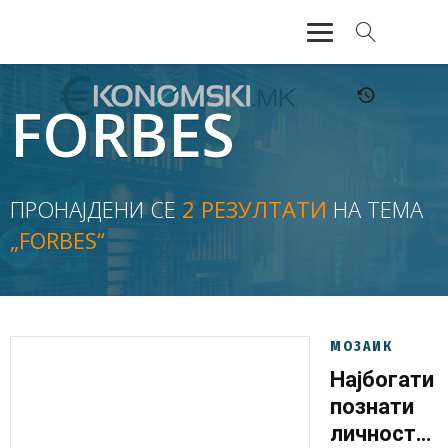
АКТУЕЛНО
FORBES
ЕКОНОМИЈА
ФИНАНСИИ
ПРОНАЈДЕНИ СЕ
2 РЕЗУЛТАТИ
НА ТЕМА
„FORBES“
БАНКАРСТВО
ЖИВОТ
МОЗАИК
МОЗАИК
Најбогати
познати
личности