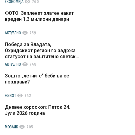
visibility
ЕКОНОМИЈА
760
ФОТО: Запленет златен накит
вреден 1,3 милиони денари
visibility
АКТУЕЛНО
759
Победа за Владата,
Охридскиот регион го задржа
статусот на заштитено светско
културно наследство
visibility
АКТУЕЛНО
748
Зошто „летните“ бебиња се
поздрави?
visibility
ЖИВОТ
742
Дневен хороскоп: Петок 24.
Јули 2026 година
visibility
МОЗАИК
705