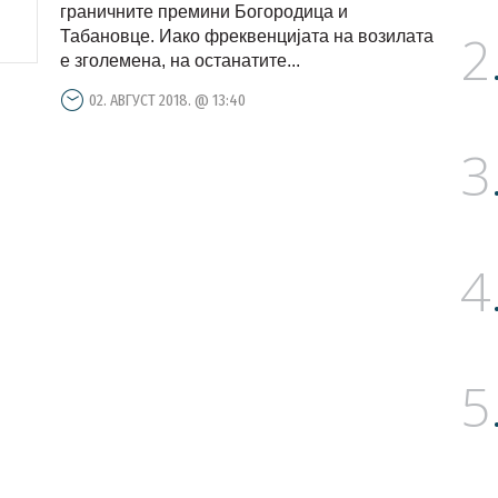
граничните премини Богородица и
2
Табановце. Иако фреквенцијата на возилата
е зголемена, на останатите...
02. АВГУСТ 2018. @ 13:40
3
4
5