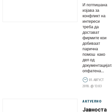
докажуваа
И потпишана
дека не
изјава за
се на
конфликт на
интереси
функционе
треба да
достават
фирмите кои
добиваат
парична
помош како
дел од
документацијат
опфатена...
01. АВГУСТ
2018. @ 13:03
АКТУЕЛНО
Јавноста