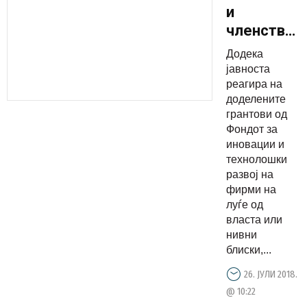
и
членствот
критикуваа
Додека
а за Заев
јавноста
е
реагира на
доделените
поважно
грантови од
функционе
Фондот за
„иноватори
иновации и
да не се
технолошки
развој на
вознемиру
фирми на
луѓе од
власта или
нивни
блиски,...
26. ЈУЛИ 2018.
@ 10:22