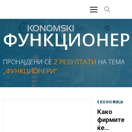
АКТУЕЛНО
ФУНКЦИОНЕР
ЕКОНОМИЈА
ФИНАНСИИ
ПРОНАЈДЕНИ СЕ
2 РЕЗУЛТАТИ
НА ТЕМА
„ФУНКЦИОНЕРИ“
БАНКАРСТВО
ЖИВОТ
МОЗАИК
ЕКОНОМИЈА
Како
фирмите
ќе