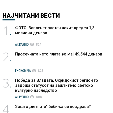
НАЈЧИТАНИ
ВЕСТИ
1
ФОТО: Запленет златен накит вреден 1,3
милиони денари
visibility
АКТУЕЛНО
824
2
Просечната нето плата во мај 49.544 денари
visibility
ЕКОНОМИЈА
823
3
Победа за Владата, Охридскиот регион го
задржа статусот на заштитено светско
културно наследство
visibility
АКТУЕЛНО
808
4
Зошто „летните“ бебиња се поздрави?