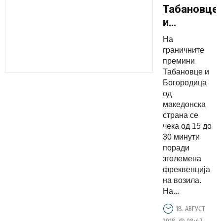
Табановце
и
Богородиц
На
се чека
граничните
од 15 до
премини
Табановце и
30 минути
Богородица
од
македонска
страна се
чека од 15 до
30 минути
поради
зголемена
фреквенција
на возила.
На...
18. АВГУСТ