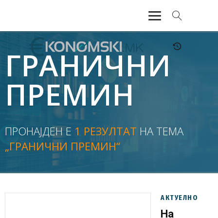
АКТУЕЛНО
ГРАНИЧНИ
ЕКОНОМИЈА
ПРЕМИН
ФИНАНСИИ
БАНКАРСТВО
ПРОНАЈДЕН Е
1 РЕЗУЛТАТ
НА ТЕМА
„ГРАНИЧНИ ПРЕМИН“
ЖИВОТ
МОЗАИК
АКТУЕЛНО
На