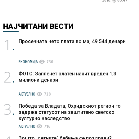
2018. @ 08:47
НАЈЧИТАНИ
ВЕСТИ
1
Просечната нето плата во мај 49.544 денари
visibility
ЕКОНОМИЈА
730
2
ФОТО: Запленет златен накит вреден 1,3
милиони денари
visibility
АКТУЕЛНО
728
3
Победа за Владата, Охридскиот регион го
задржа статусот на заштитено светско
културно наследство
visibility
АКТУЕЛНО
716
Зошто „летните“ бебиња се поздрави?