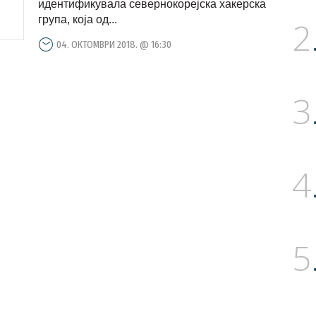
идентификувала севернокорејска хакерска
група, која од...
2
04. ОКТОМВРИ 2018. @ 16:30
3
4
5