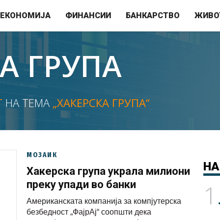
ЕКОНОМИЈА
ФИНАНСИИ
БАНКАРСТВО
ЖИВО
А ГРУПА
Т
НА ТЕМА
„ХАКЕРСКА ГРУПА“
МОЗАИК
НА
Хакерска група украла милиони
преку упади во банки
1
Американската компанија за компјутерска
безбедност „ФајрАј“ соопшти дека