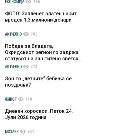
visibility
ЕКОНОМИЈА
786
ФОТО: Запленет златен накит
вреден 1,3 милиони денари
visibility
АКТУЕЛНО
785
Победа за Владата,
Охридскиот регион го задржа
статусот на заштитено светско
културно наследство
visibility
АКТУЕЛНО
773
Зошто „летните“ бебиња се
поздрави?
visibility
ЖИВОТ
770
Дневен хороскоп: Петок 24.
Јули 2026 година
visibility
МОЗАИК
731