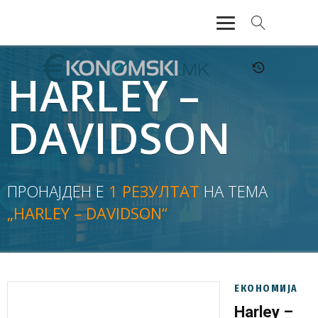
АКТУЕЛНО
HARLEY –
ЕКОНОМИЈА
DAVIDSON
ФИНАНСИИ
БАНКАРСТВО
ПРОНАЈДЕН Е
1 РЕЗУЛТАТ
НА ТЕМА
„HARLEY – DAVIDSON“
ЖИВОТ
МОЗАИК
ЕКОНОМИЈА
Harley –