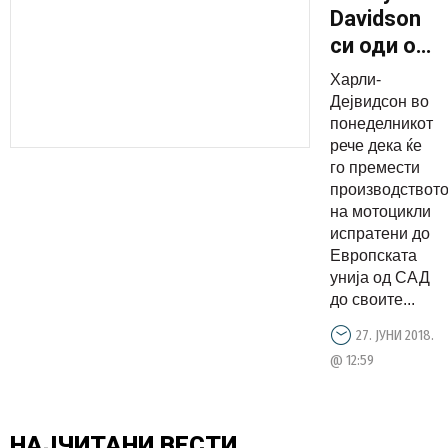
Davidson
си оди од
САД
Харли-
Дејвидсон во
понеделникот
рече дека ќе
го премести
производствот
на мотоцикли
испратени до
Европската
унија од САД
до своите...
27. ЈУНИ 2018.
@ 12:59
НАЈЧИТАНИ
ВЕСТИ