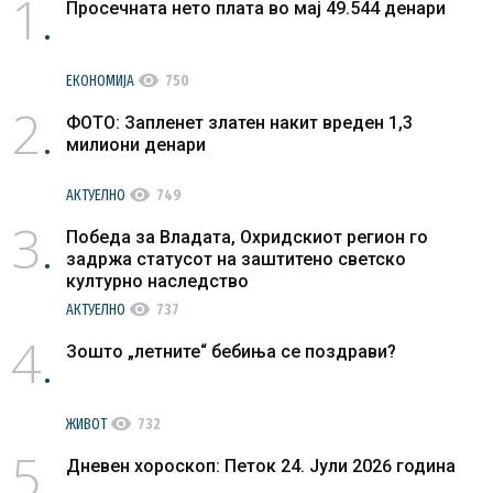
1
Просечната нето плата во мај 49.544 денари
visibility
ЕКОНОМИЈА
750
2
ФОТО: Запленет златен накит вреден 1,3
милиони денари
visibility
АКТУЕЛНО
749
3
Победа за Владата, Охридскиот регион го
задржа статусот на заштитено светско
културно наследство
visibility
АКТУЕЛНО
737
4
Зошто „летните“ бебиња се поздрави?
visibility
ЖИВОТ
732
5
Дневен хороскоп: Петок 24. Јули 2026 година