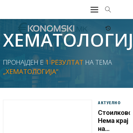
АКТУЕЛНО
ХЕМАТОЛОГИ
ЕКОНОМИЈА
ФИНАНСИИ
ПРОНАЈДЕН Е
1 РЕЗУЛТАТ
НА ТЕМА
„ХЕМАТОЛОГИЈА“
БАНКАРСТВО
ЖИВОТ
МОЗАИК
АКТУЕЛНО
Стоилковс
Нема крај
на