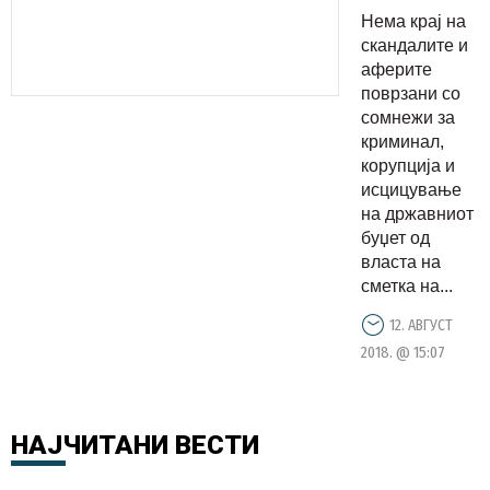
скандалит
Нема крај на
на СДСМ,
скандалите и
три
аферите
поврзани со
тендери
сомнежи за
тешки
криминал,
повеќе од
корупција и
3 милиони
исцицување
на државниот
евра
буџет од
добил
власта на
таткото
сметка на...
на
12. АВГУСТ
директорк
2018. @ 15:07
на
Хематолог
НАЈЧИТАНИ
ВЕСТИ