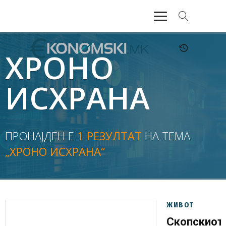
АКТУЕЛНО
ХРОНО
ЕКОНОМИЈА
ИСХРАНА
ФИНАНСИИ
БАНКАРСТВО
ПРОНАЈДЕН Е
1 РЕЗУЛТАТ
НА ТЕМА
„ХРОНО ИСХРАНА“
ЖИВОТ
МОЗАИК
ЖИВОТ
Скопскиот