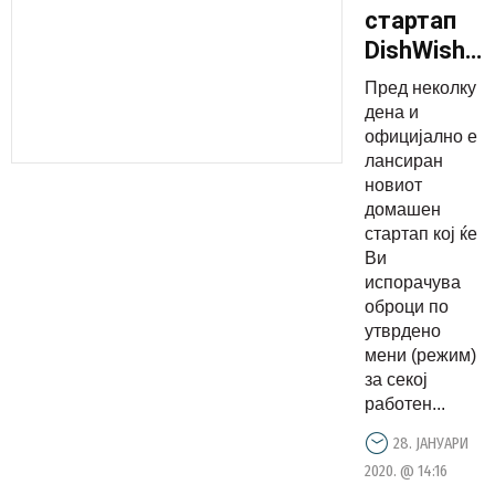
стартап
DishWish
ќе Ве
Пред неколку
храни
дена и
здраво
официјално е
лансиран
додека
новиот
сте на
домашен
работа
стартап кој ќе
или дома!
Ви
испорачува
оброци по
утврдено
мени (режим)
за секој
работен...
28. ЈАНУАРИ
2020. @ 14:16