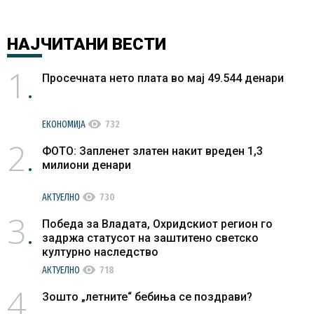
НАЈЧИТАНИ
ВЕСТИ
1
Просечната нето плата во мај 49.544 денари
visibility
ЕКОНОМИЈА
732
2
ФОТО: Запленет златен накит вреден 1,3
милиони денари
visibility
АКТУЕЛНО
730
3
Победа за Владата, Охридскиот регион го
задржа статусот на заштитено светско
културно наследство
visibility
АКТУЕЛНО
718
4
Зошто „летните“ бебиња се поздрави?