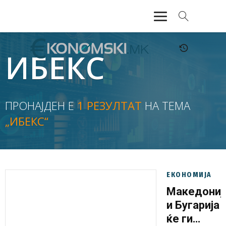
АКТУЕЛНО
ИБЕКС
ЕКОНОМИЈА
ФИНАНСИИ
ПРОНАЈДЕН Е
1 РЕЗУЛТАТ
НА ТЕМА
„ИБЕКС“
БАНКАРСТВО
ЖИВОТ
МОЗАИК
ЕКОНОМИЈА
Македониј
и Бугарија
ќе ги