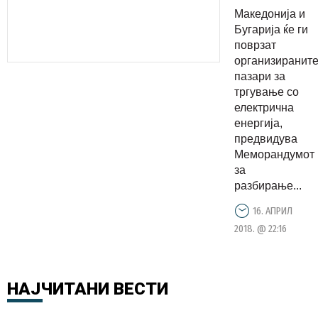
поврзат
Македонија и
пазарите
Бугарија ќе ги
за
поврзат
организиранит
тргување
пазари за
со
тргување со
електричн
електрична
енергија
енергија,
предвидува
Меморандумот
за
разбирање...
16. АПРИЛ
2018. @ 22:16
НАЈЧИТАНИ
ВЕСТИ