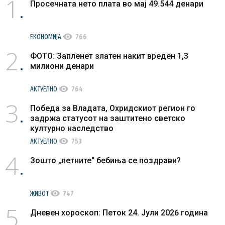
1
Просечната нето плата во мај 49.544 денари
visibility
ЕКОНОМИЈА
766
2
ФОТО: Запленет златен накит вреден 1,3
милиони денари
visibility
АКТУЕЛНО
764
3
Победа за Владата, Охридскиот регион го
задржа статусот на заштитено светско
културно наследство
visibility
АКТУЕЛНО
753
4
Зошто „летните“ бебиња се поздрави?
visibility
ЖИВОТ
747
5
Дневен хороскоп: Петок 24. Јули 2026 година